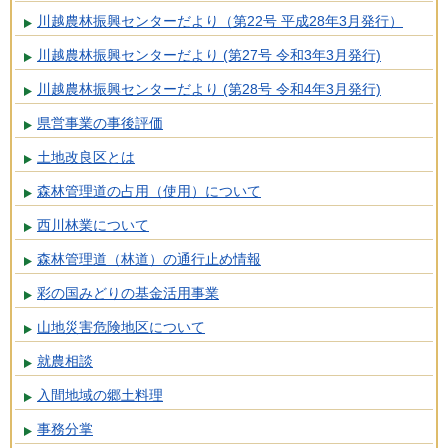
川越農林振興センターだより（第22号 平成28年3月発行）
川越農林振興センターだより (第27号 令和3年3月発行)
川越農林振興センターだより (第28号 令和4年3月発行)
県営事業の事後評価
土地改良区とは
森林管理道の占用（使用）について
西川林業について
森林管理道（林道）の通行止め情報
彩の国みどりの基金活用事業
山地災害危険地区について
就農相談
入間地域の郷土料理
事務分掌