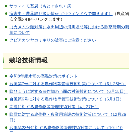
サツマイモ基腐（もとぐされ）病
病害虫・農薬取り扱い情報（別ウィンドウで開きます）
（農産物
安全課のHPへリンクします）
（カメムシ類対策）水田周辺の河川堤防等における除草時期の調
整について
クビアカツヤカミキリの被害にご注意ください
栽培技術情報
令和8年産水稲の高温対策のポイント
台風第7号に対する農作物等管理技術対策について（6月26日）
降ひょうに対する農作物の当面の対策技術について（6月15日）
台風第6号に対する農作物等管理技術対策について（6月1日）
高温に対する農作物等管理技術対策（4月27日）
降雪に対する農作物・農業用施設の技術対策について（12月26
日）
台風第23号に対する農作物等管理技術対策について（10月10