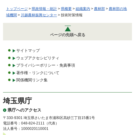
トップページ
>
県政情報・統計
>
県概要
>
組織案内
>
農林部
>
農林部の地
域機関
>
川越農林振興センター
> 技術対策情報
ページの先頭へ戻る
サイトマップ
ウェブアクセシビリティ
プライバシーポリシー・免責事項
著作権・リンクについて
関係機関リンク集
埼玉県庁
県庁へのアクセス
〒330-9301 埼玉県さいたま市浦和区高砂三丁目15番1号
電話番号：048-824-2111（代表）
法人番号：1000020110001