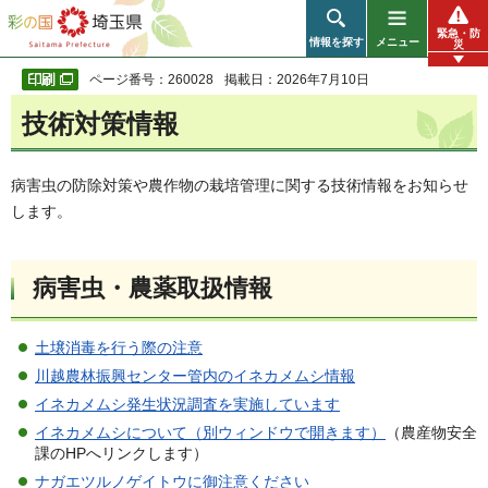
彩の国 埼玉県
緊急・防
情報を探す
メニュー
災
ページ番号：260028
掲載日：2026年7月10日
技術対策情報
病害虫の防除対策や農作物の栽培管理に関する技術情報をお知らせ
します。
病害虫・農薬取扱情報
土壌消毒を行う際の注意
川越農林振興センター管内のイネカメムシ情報
イネカメムシ発生状況調査を実施しています
イネカメムシについて（別ウィンドウで開きます）
（農産物安全
課のHPへリンクします）
ナガエツルノゲイトウに御注意ください