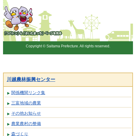
「コバトン」&「さいたまっ
ち」
Copyright © Saitama Prefecture. All rights reserved.
川越農林振興センター
関係機関リンク集
三富地域の農業
その他お知らせ
農業農村の整備
森づくり