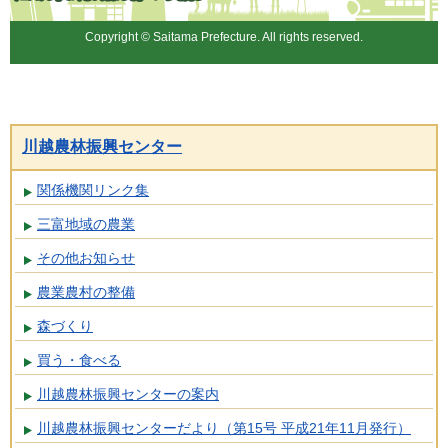
ち」
Copyright © Saitama Prefecture. All rights reserved.
川越農林振興センター
関係機関リンク集
三富地域の農業
その他お知らせ
農業農村の整備
森づくり
買う・食べる
川越農林振興センターの案内
川越農林振興センターだより（第15号 平成21年11月発行）