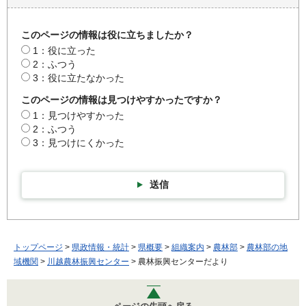
このページの情報は役に立ちましたか？
1：役に立った
2：ふつう
3：役に立たなかった
このページの情報は見つけやすかったですか？
1：見つけやすかった
2：ふつう
3：見つけにくかった
送信
トップページ
>
県政情報・統計
>
県概要
>
組織案内
>
農林部
>
農林部の地
域機関
>
川越農林振興センター
> 農林振興センターだより