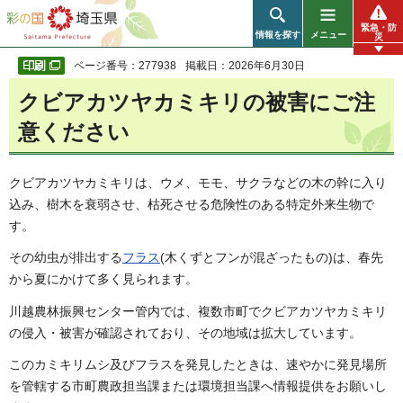
彩の国 埼玉県
緊急・防
情報を探す
メニュー
災
ページ番号：277938
掲載日：2026年6月30日
クビアカツヤカミキリの被害にご注
意ください
クビアカツヤカミキリは、ウメ、モモ、サクラなどの木の幹に入り
込み、樹木を衰弱させ、枯死させる危険性のある特定外来生物で
す。
その幼虫が排出する
フラス
(木くずとフンが混ざったもの)は、春先
から夏にかけて多く見られます。
川越農林振興センター管内では、複数市町でクビアカツヤカミキリ
の侵入・被害が確認されており、その地域は拡大しています。
このカミキリムシ及びフラスを発見したときは、速やかに発見場所
を管轄する市町農政担当課または環境担当課へ情報提供をお願いし