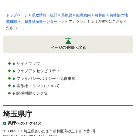
トップページ
>
県政情報・統計
>
県概要
>
組織案内
>
農林部
>
農林部の地
域機関
>
川越農林振興センター
> クビアカツヤカミキリの被害にご注意く
ださい
ページの先頭へ戻る
サイトマップ
ウェブアクセシビリティ
プライバシーポリシー・免責事項
著作権・リンクについて
関係機関リンク集
埼玉県庁
県庁へのアクセス
〒330-9301 埼玉県さいたま市浦和区高砂三丁目15番1号