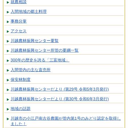
就農相談
入間地域の郷土料理
事務分掌
アクセス
川越農林振興センター要覧
川越農林振興センター所管の要綱一覧
300年の歴史を誇る「三富地域」
入間管内の主な直売所
保安林制度
川越農林振興センターだより (第29号 令和5年3月発行)
川越農林振興センターだより (第30号 令和6年3月発行)
地域の話題
川越市の小江戸南古谷農園が管内第1号のみどり認定を取得し
ました！