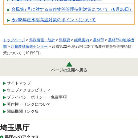
台風第7号に対する農作物等管理技術対策について（6月26日）
令和8年産水稲高温対策のポイントについて
トップページ
>
県政情報・統計
>
県概要
>
組織案内
>
農林部
>
農林部の地域機
関
>
川越農林振興センター
> 台風第22号,第23号に対する農作物等管理技術対
策について（10月9日）
ページの先頭へ戻る
サイトマップ
ウェブアクセシビリティ
プライバシーポリシー・免責事項
著作権・リンクについて
関係機関リンク集
埼玉県庁
県庁へのアクセス