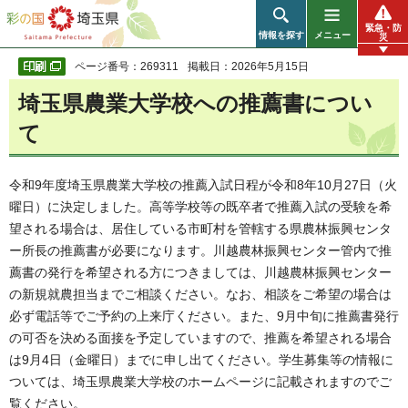
彩の国 埼玉県
緊急・防
情報を探す
メニュー
災
ページ番号：269311
掲載日：2026年5月15日
埼玉県農業大学校への推薦書につい
て
令和9年度埼玉県農業大学校の推薦入試日程が令和8年10月27日（火
曜日）に決定しました。高等学校等の既卒者で推薦入試の受験を希
望される場合は、居住している市町村を管轄する県農林振興センタ
ー所長の推薦書が必要になります。川越農林振興センター管内で推
薦書の発行を希望される方につきましては、川越農林振興センター
の新規就農担当までご相談ください。なお、相談をご希望の場合は
必ず電話等でご予約の上来庁ください。また、9月中旬に推薦書発行
の可否を決める面接を予定していますので、推薦を希望される場合
は9月4日（金曜日）までに申し出てください。学生募集等の情報に
ついては、埼玉県農業大学校のホームページに記載されますのでご
覧ください。