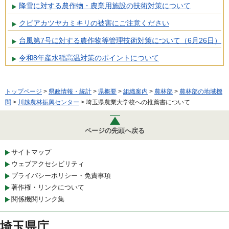
降雪に対する農作物・農業用施設の技術対策について
クビアカツヤカミキリの被害にご注意ください
台風第7号に対する農作物等管理技術対策について（6月26日）
令和8年産水稲高温対策のポイントについて
トップページ
>
県政情報・統計
>
県概要
>
組織案内
>
農林部
>
農林部の地域機
関
>
川越農林振興センター
> 埼玉県農業大学校への推薦書について
ページの先頭へ戻る
サイトマップ
ウェブアクセシビリティ
プライバシーポリシー・免責事項
著作権・リンクについて
関係機関リンク集
埼玉県庁