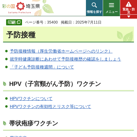
彩の国 埼玉県
緊急・防
情報を探す
メニュー
災
ページ番号：35400
掲載日：2025年7月11日
予防接種
予防接種情報（厚生労働省ホームページへのリンク）
就学時健康診断にあわせて予防接種歴の確認をしましょう
「子ども予防接種週間」について
HPV（子宮頸がん予防）ワクチン
HPVワクチンについて
HPVワクチンの有効性とリスク等について
帯状疱疹ワクチン