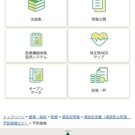
法規集
情報公開
医療機能情報
埼玉県AED
提供システム
マップ
オープン
財政・IR
データ
トップページ
>
健康・福祉
>
医療
>
感染症情報
>
感染症全般（感染防止対策、
予防接種など）
> 予防接種