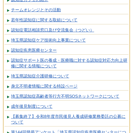
チームオレンジとその活動
若年性認知症に関する取組について
認知症電話相談窓口及び交流集会（つどい）
埼玉県認知症ケア技術向上事業について
認知症疾患医療センター
認知症サポート医の養成・医療職に対する認知症対応力向上研
修に関する情報について
埼玉県認知症介護研修について
身元不明者情報に関する特設ページ
埼玉県認知症高齢者等行方不明SOSネットワークについて
成年後見制度について
【募集終了】令和8年度市民後見人養成研修業務委託の公募に
ついて
第144回簡易アンケート「埼玉県認知症疾患医療センターにつ