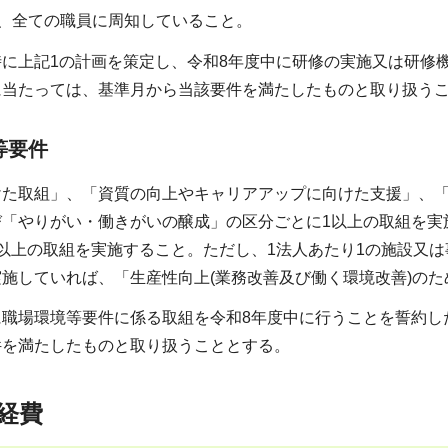
いて、全ての職員に周知していること。
時に上記1の計画を策定し、令和8年度中に研修の実施又は研修
に当たっては、基準月から当該要件を満たしたものと取り扱う
等要件
けた取組」、「資質の向上やキャリアアップに向けた支援」、
「やりがい・働きがいの醸成」の区分ごとに1以上の取組を実施
以上の取組を実施すること。ただし、1法人あたり1の施設又
施していれば、「生産性向上(業務改善及び働く環境改善)の
に職場環境等要件に係る取組を令和8年度中に行うことを誓約し
件を満たしたものと取り扱うこととする。
経費