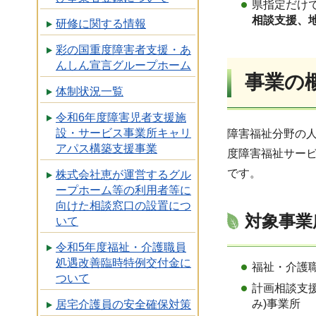
県指定だけ
相談支援、
研修に関する情報
彩の国重度障害者支援・あ
んしん宣言グループホーム
事業の
体制状況一覧
令和6年度障害児者支援施
設・サービス事業所キャリ
障害福祉分野の
アパス構築支援事業
度障害福祉サー
です。
株式会社恵が運営するグル
ープホーム等の利用者等に
向けた相談窓口の設置につ
対象事業
いて
令和5年度福祉・介護職員
処遇改善臨時特例交付金に
福祉・介護
ついて
計画相談支
み)事業所
居宅介護員の安全確保対策