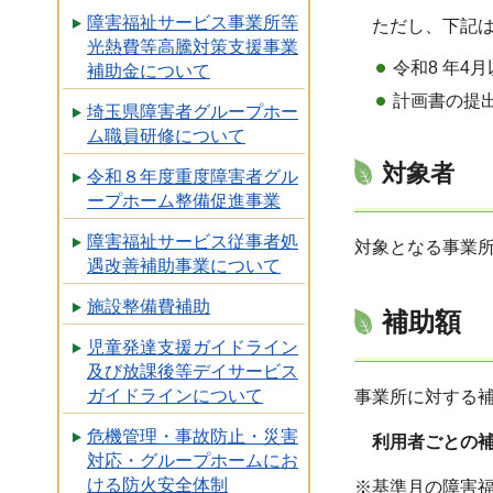
障害福祉サービス事業所等
ただし、下記
光熱費等高騰対策支援事業
令和8 年4
補助金について
計画書の提
埼玉県障害者グループホー
ム職員研修について
対象者
令和８年度重度障害者グル
ープホーム整備促進事業
障害福祉サービス従事者処
対象となる事業
遇改善補助事業について
施設整備費補助
補助額
児童発達支援ガイドライン
及び放課後等デイサービス
ガイドラインについて
事業所に対する補
危機管理・事故防止・災害
利用者ごとの補
対応・グループホームにお
ける防火安全体制
※基準月の障害