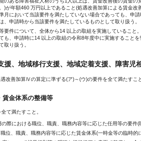
能のある障害福祉人材のうち1人以上は、賃金改善後の賃金の
。)が年額460 万円以上であること(処遇改善加算による賃金改
準月において当該要件を満たしていない場合であっても、申請
は、申請時から当該要件を満たしているものとして取り扱う。
等要件について、全体から14 以上の取組を実施していること
ても、申請時に14 以上の取組の令和8年度中に実施すること
て取り扱う。
支援、地域移行支援、地域定着支援、障害児
遇改善加算Ⅳの算定に準ずる(ア)～(ウ)の要件を全て満たすこ
件・賃金体系の整備等
を全て満たすこと。
用の際における職位、職責、職務内容等に応じた任用等の要件(
る職位、職責、職務内容等に応じた賃金体系(一時金等の臨時的