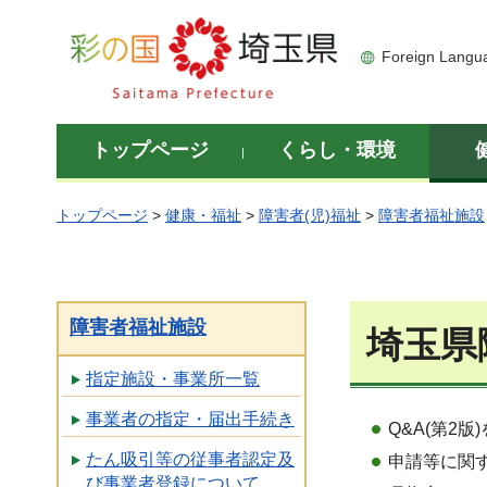
彩の国 埼玉県
Foreign Langu
トップページ
くらし・環境
トップページ
>
健康・福祉
>
障害者(児)福祉
>
障害者福祉施設
障害者福祉施設
埼玉県
指定施設・事業所一覧
事業者の指定・届出手続き
Q&A(第2
たん吸引等の従事者認定及
申請等に関
び事業者登録について