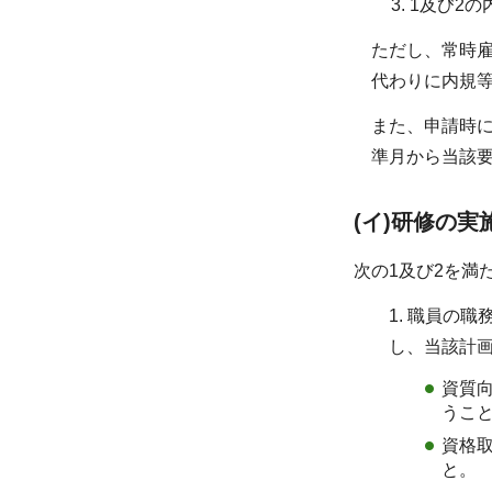
1及び2
ただし、常時雇
代わりに内規
また、申請時に
準月から当該
(イ)研修の実
次の1及び2を満
1. 職員の
し、当該計
資質向
うこ
資格取
と。