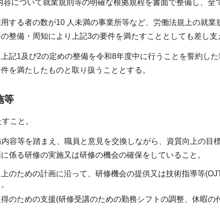
の内容について就業規則等の明確な根拠規程を書面で整備し、全
用する者の数が10 人未満の事業所等など、労働法規上の就
等の整備・周知により上記3の要件を満たすこととしても差し支
上記1及び2の定めの整備を令和8年度中に行うことを誓約し
要件を満たしたものと取り扱うこととする。
施等
たすこと。
職務内容等を踏まえ、職員と意見を交換しながら、資質向上の目
画に係る研修の実施又は研修の機会の確保をしていること。
上のための計画に沿って、研修機会の提供又は技術指導等(OJT
と。
得のための支援(研修受講のための勤務シフトの調整、休暇の付