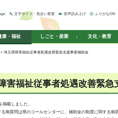
age
文字サイズ・色合い変更
音声読み上げ
ふりがなON
健康・福祉
しごと・産業
文化・教育
> 埼玉県障害福祉従事者処遇改善緊急支援事業補助金
障害福祉従事者処遇改善緊急
版)を掲載しました。
する御質問は県のコールセンターに、補助金の制度に関する御