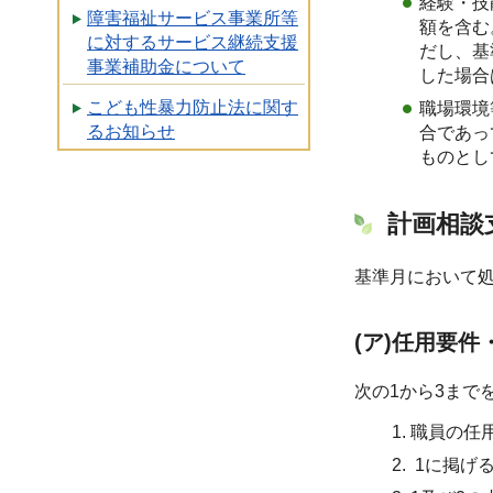
経験・技
障害福祉サービス事業所等
額を含む
に対するサービス継続支援
だし、基
事業補助金について
した場合
こども性暴力防止法に関す
職場環境
るお知らせ
合であっ
ものとし
計画相談
基準月において処
(ア)任用要
次の1から3まで
職員の任
1に掲げ