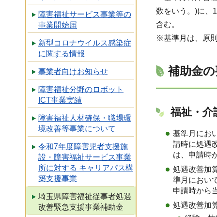
数をいう。)に、
障害福祉サービス事業等の
含む。
事業開始届
※基準月は、原則
新型コロナウイルス感染症
に関する情報
補助金の
事業者向けお知らせ
障害福祉分野のロボット
ICT事業実績
福祉・介
障害福祉人材確保・職場環
境改善等事業について
基準月にお
請時に処遇
令和7年度障害児者支援施
は、申請時
設・障害福祉サービス事業
所に対する キャリアパス構
処遇改善加
築支援事業
準月におい
申請時から
埼玉県障害福祉従事者処遇
処遇改善加
改善緊急支援事業補助金