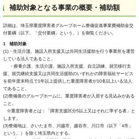
補助対象となる事業の概要・補助額
詳細は、埼玉県重度障害者グループホーム整備促進事業費補助金交
付要綱（以下、「交付要綱」という。）を御覧ください。
1 補助対象
(1)・生活介護、施設入所支援又は共同生活援助を行う事業所を運営
している法人であること。
・療養介護、生活介護、施設入所支援、自立訓練、就労移行支
援、就労継続支援又は共同生活援助のいずれかの障害福祉サービス
を前年度末時点で1年以上提供した重度障害者が10名以上いる法人
であること。
(2)整備後のグループホームに、重度障害者が入居する見込みがある
こと。
※重度障害者とは：「障害支援区分5以上又はそれに準ずる者」と
します。
(3)整備地は、さいたま市、川越市、越谷市、川口市（以下「4市」
という。）を除く埼玉県内とする。