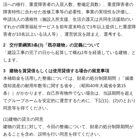
活への移行、重度障害者の入居人数、整備定員数）、重度障害者の
障害特性に合わせた改修工事等の必要性、事業の実現性を評価し、
申請法人の適格性（施設入所支援、生活介護又は共同生活援助のい
ずれかの障害福祉サービスを前年度末時点で1年以上提供した重度障
害者が10名以上いる法人等）、運営状況を踏まえ、選考する。
2 交付要綱第3条(3)「既存建物」の定義について
「建設工事の完了の日から起算して概ね1年を経過している建物」と
します。
3 建物を賃貸借もしくは使用貸借する場合の留意事項
本補助金を活用した整備については、財産の処分制限期間（「減価
償却資産の耐用年数等に関する省令」（昭和40年大蔵省令第15
条））がかかります。自己所有物件でない場合は、当該期間を超え
てグループホームを安定的に運営するために、下記(1)、(2)のとおり
同意等を得てください。
(1)建物の貸主の同意
建物の貸主に対して、今回の整備について、財産の処分制限期間が
あることを含め、説明を行い同意を得てください。