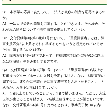
Q1 本事業の応募にあたって、一法人が複数の箇所を応募できるの
か。
A1 一法人で複数の箇所を応募することができます。その場合、そ
れぞれの箇所について応募申請書を提出してください。
Q2 交付要綱第3条第1項第1号において、「重度障害者」とは、障
害支援区分5以上又はそれに準ずるものをいうと規定されているが、
それに準ずるものとは何か。
A2 障害程度区分4以下であって、行動関連項目の点数が10点以上
又は喀痰吸引等を必要とする方です。
Q3 交付要綱第5条第1項第1号において、「重度障害者1名以上が
整備後のグループホームに入居を予定する法人。なお、補助事業の
完了後は、速やかに当該住居に重度障害者を入居させること。」と
あるが、入居予定者は1名でよいか。
A3 1名以上としていることから、1名で構いません。ただし、入退
去等が生じることを踏まえ、2名以上確保することが望ましいです。
なお、交付要綱第8条第5号に定めるとおり、事業完了後1年以内に