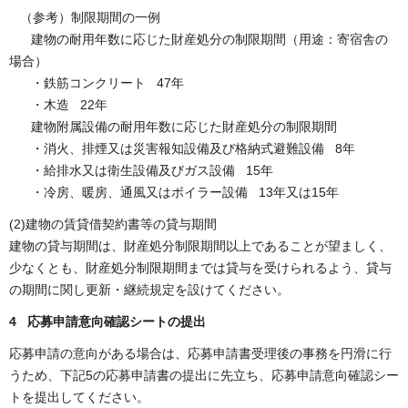
（参考）制限期間の一例
建物の耐用年数に応じた財産処分の制限期間（用途：寄宿舎の
場合）
・鉄筋コンクリート 47年
・木造 22年
建物附属設備の耐用年数に応じた財産処分の制限期間
・消火、排煙又は災害報知設備及び格納式避難設備 8年
・給排水又は衛生設備及びガス設備 15年
・冷房、暖房、通風又はボイラー設備 13年又は15年
(2)建物の賃貸借契約書等の貸与期間
建物の貸与期間は、財産処分制限期間以上であることが望ましく、
少なくとも、財産処分制限期間までは貸与を受けられるよう、貸与
の期間に関し更新・継続規定を設けてください。
4 応募申請意向確認シートの提出
応募申請の意向がある場合は、応募申請書受理後の事務を円滑に行
うため、下記5の応募申請書の提出に先立ち、応募申請意向確認シー
トを提出してください。