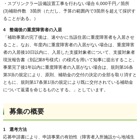
・スプリンクラー設備設置工事を行わない場合 6,000千円／箇所
(3)補助件数 3箇所（ただし、予算の範囲内で3箇所を超えて採択す
ることがある。）
4 整備後の重度障害者の入居
「補助事業の完了後は、速やかに当該住居に重度障害者を入居させ
ること。なお、年度内に重度障害者の入居がない場合は、重度障害
者の入居後10日以内に、入居した支援対象者について、支援対象者
現況報告書（別記第8号様式）の様式を用いて知事に提出すること。
事業完了後1年以内に重度障害者の入居がない場合は、規則第16条
第3項の規定により、原則、補助金の交付の決定の全部を取り消すと
ともに、規則第17条第1項の規定により既に交付されている補助金
について返還を命じるものとする。」としています。
募集の概要
1 選考方法
応募申請書により、申請事業の有効性（障害者入所施設から地域生