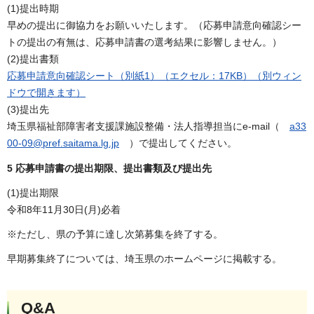
(1)提出時期
早めの提出に御協力をお願いいたします。（応募申請意向確認シー
トの提出の有無は、応募申請書の選考結果に影響しません。）
(2)提出書類
応募申請意向確認シート（別紙1）（エクセル：17KB）（別ウィン
ドウで開きます）
(3)提出先
埼玉県福祉部障害者支援課施設整備・法人指導担当にe-mail（
a33
00-09@pref.saitama.lg.jp
）で提出してください。
5 応募申請書の提出期限、提出書類及び提出先
(1)提出期限
令和8年11月30日(月)必着
※ただし、県の予算に達し次第募集を終了する。
早期募集終了については、埼玉県のホームページに掲載する。
Q&A