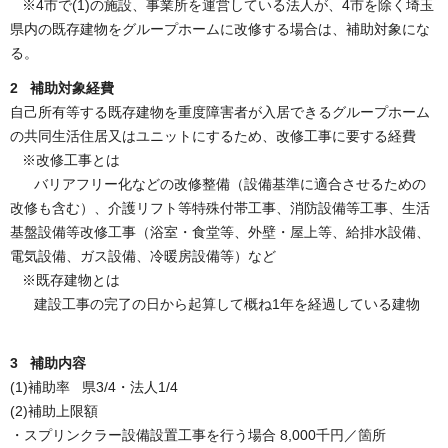
※4市で(1)の施設、事業所を運営している法人が、4市を除く埼玉
県内の既存建物をグループホームに改修する場合は、補助対象にな
る。
2 補助対象経費
自己所有等する既存建物を重度障害者が入居できるグループホーム
の共同生活住居又はユニットにするため、改修工事に要する経費
※改修工事とは
バリアフリー化などの改修整備（設備基準に適合させるための
改修も含む）、介護リフト等特殊付帯工事、消防設備等工事、生活
基盤設備等改修工事（浴室・食堂等、外壁・屋上等、給排水設備、
電気設備、ガス設備、冷暖房設備等）など
※既存建物とは
建設工事の完了の日から起算して概ね1年を経過している建物
3 補助内容
(1)補助率 県3/4・法人1/4
(2)補助上限額
・スプリンクラー設備設置工事を行う場合 8,000千円／箇所