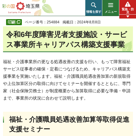
彩の国 埼玉県
緊急・防
情報を探す
メニュー
災
ページ番号：254884
掲載日：2024年8月8日
令和6年度障害児者支援施設・サービ
ス事業所キャリアパス構築支援事業
福祉・介護事業所の更なる処遇改善の支援を行い、もって障害福祉
サービス従事者の確保・定着につなげるため、キャリアパス構築支
援事業を実施いたします。福祉・介護職員処遇改善加算の新規取得
や上位加算区分の取得に向けてセミナーを開催するとともに、専門
家（社会保険労務士）が制度概要から加算取得に必要な準備・申請
まで、事業所の状況に合わせて説明します。
福祉・介護職員処遇改善加算等取得促進
支援セミナー