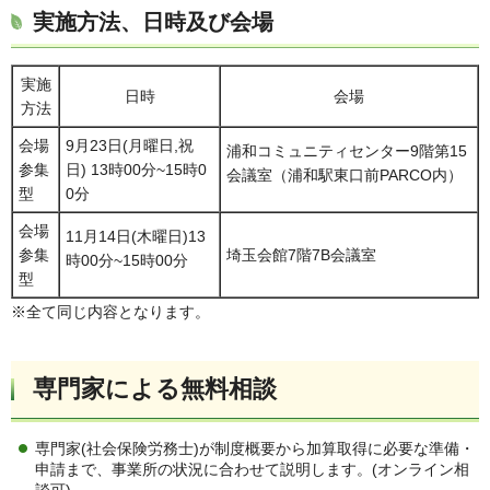
実施方法、日時及び会場
実施
日時
会場
方法
会場
9月23日(月曜日,祝
浦和コミュニティセンター9階第15
参集
日) 13時00分~15時0
会議室（浦和駅東口前PARCO内）
型
0分
会場
11月14日(木曜日)13
参集
埼玉会館7階7B会議室
時00分~15時00分
型
※全て同じ内容となります。
専門家による無料相談
専門家(社会保険労務士)が制度概要から加算取得に必要な準備・
申請まで、事業所の状況に合わせて説明します。(オンライン相
談可)