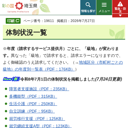
彩の国 埼玉県
緊急・防
情報を探す
メニュー
災
ページ番号：19611
掲載日：2026年7月27日
体制状況一覧
※
年度（請求するサービス提供月）ごとに、「級地」が変わりま
す。
異なった「級地」で請求すると、請求エラーになりますので、
よく御確認のうえ請求してください。（→
地域区分（市町村ごとの
級地）の年度別一覧表（PDF：176KB）
）
令和8年7
月1日の体制状況を掲載しました
(7月24
日更新)
障害者支援施設（PDF：235KB）
多機能型（PDF：315KB）
生活介護（PDF：250KB）
自立訓練（PDF：95KB）
就労移行支援（PDF：125KB）
就労継続支援A型（PDF：123KB）