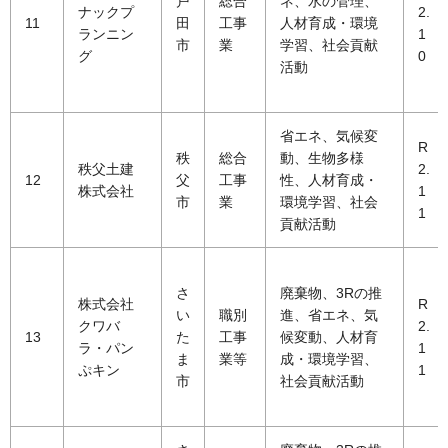
戸
総合
ネ、水の管理、
ナックプ
2.
11
田
工事
人材育成・環境
ランニン
1
市
業
学習、社会貢献
グ
0
活動
省エネ、気候変
R
秩
総合
動、生物多様
秩父土建
2.
12
父
工事
性、人材育成・
株式会社
1
市
業
環境学習、社会
1
貢献活動
さ
廃棄物、3Rの推
株式会社
R
い
職別
進、省エネ、気
クワバ
2.
13
た
工事
候変動、人材育
ラ・パン
1
ま
業等
成・環境学習、
ぷキン
1
市
社会貢献活動