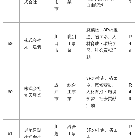
式会社
ま
業
9
自由記述
市
廃棄物、3Rの推
川
職別
進、省エネ、人
R
株式会社
59
口
工事
材育成・環境学
4.
丸一建装
市
業
習、社会貢献活
9
動
3Rの推進、省エ
坂
総合
ネ、気候変動、
R
株式会社
60
戸
工事
人材育成・環境
4.
丸天興業
市
業
学習、社会貢献
9
活動
川
総合
R
堀尾建設
3Rの推進、省エ
61
越
工事
4.
株式会社
ネ