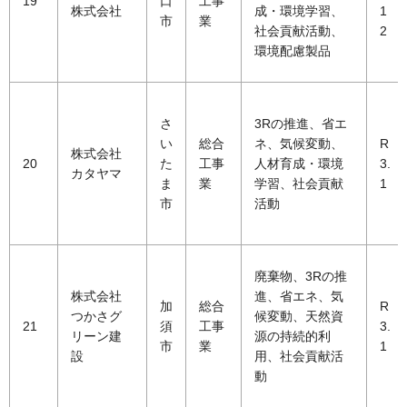
19
口
工事
株式会社
成・環境学習、
1
市
業
社会貢献活動、
2
環境配慮製品
さ
3Rの推進、省エ
い
総合
ネ、気候変動、
R
株式会社
20
た
工事
人材育成・環境
3.
カタヤマ
ま
業
学習、社会貢献
1
市
活動
廃棄物、3Rの推
株式会社
進、省エネ、気
加
総合
R
つかさグ
候変動、天然資
21
須
工事
3.
リーン建
源の持続的利
市
業
1
設
用、社会貢献活
動