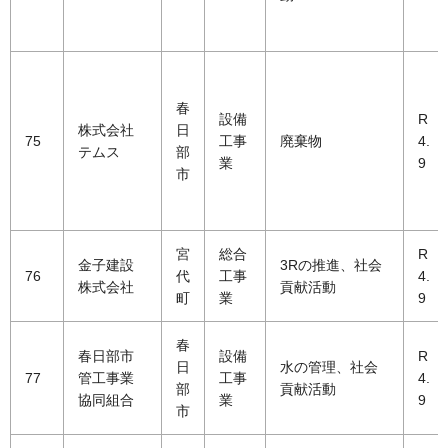
春
設備
R
株式会社
日
75
工事
廃棄物
4.
テムス
部
業
9
市
宮
総合
R
金子建設
3Rの推進、社会
76
代
工事
4.
株式会社
貢献活動
町
業
9
春
春日部市
設備
R
日
水の管理、社会
77
管工事業
工事
4.
部
貢献活動
協同組合
業
9
市