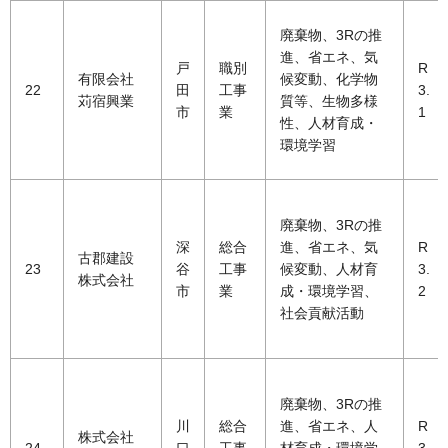
廃棄物、3Rの推
進、省エネ、気
戸
職別
R
有限会社
候変動、化学物
22
田
工事
3.
苅宿興業
質等、生物多様
市
業
1
性、人材育成・
環境学習
廃棄物、3Rの推
深
総合
進、省エネ、気
R
古郡建設
23
谷
工事
候変動、人材育
3.
株式会社
市
業
成・環境学習、
2
社会貢献活動
廃棄物、3Rの推
川
総合
進、省エネ、人
R
株式会社
24
口
工事
材育成・環境学
3.