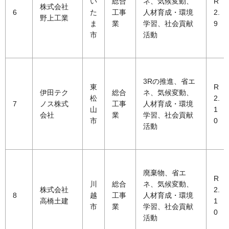
い
総合
ネ、気候変動、
R
株式会社
6
た
工事
人材育成・環境
2.
野上工業
ま
業
学習、社会貢献
9
市
活動
3Rの推進、省エ
東
R
伊田テク
総合
ネ、気候変動、
松
2.
7
ノス株式
工事
人材育成・環境
山
1
会社
業
学習、社会貢献
市
0
活動
廃棄物、省エ
R
川
総合
ネ、気候変動、
株式会社
2.
8
越
工事
人材育成・環境
高橋土建
1
市
業
学習、社会貢献
0
活動