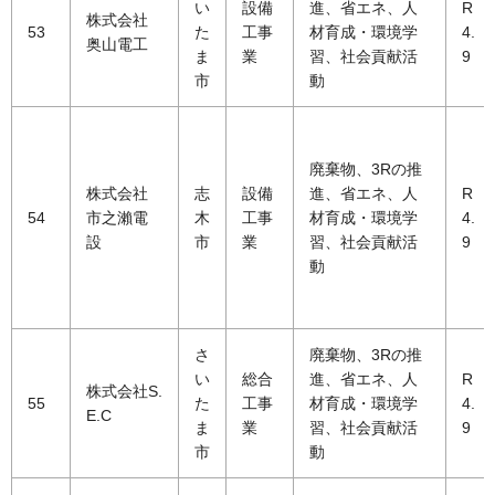
い
設備
進、省エネ、人
R
株式会社
53
た
工事
材育成・環境学
4.
奥山電工
ま
業
習、社会貢献活
9
市
動
廃棄物、3Rの推
株式会社
志
設備
進、省エネ、人
R
54
市之瀨電
木
工事
材育成・環境学
4.
設
市
業
習、社会貢献活
9
動
さ
廃棄物、3Rの推
い
総合
進、省エネ、人
R
株式会社S.
55
た
工事
材育成・環境学
4.
E.C
ま
業
習、社会貢献活
9
市
動