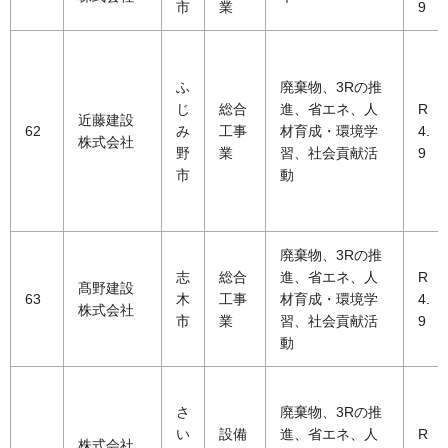
市
業
9
ふ
廃棄物、3Rの推
じ
総合
進、省エネ、人
R
近藤建設
62
み
工事
材育成・環境学
4.
株式会社
野
業
習、社会貢献活
9
市
動
廃棄物、3Rの推
志
総合
進、省エネ、人
R
髙野建設
63
木
工事
材育成・環境学
4.
株式会社
市
業
習、社会貢献活
9
動
さ
廃棄物、3Rの推
い
設備
進、省エネ、人
R
株式会社