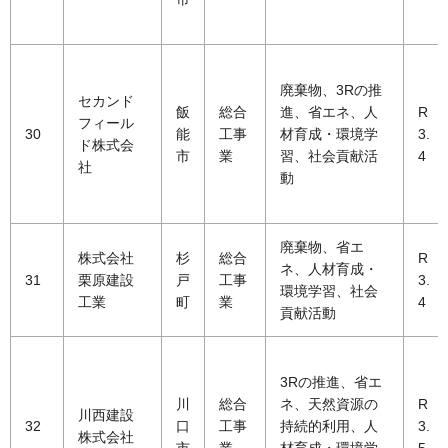
廃棄物、3Rの推
セカンド
飯
総合
進、省エネ、人
R
フィール
30
能
工事
材育成・環境学
3.
ド株式会
市
業
習、社会貢献活
4
社
動
廃棄物、省エ
株式会社
杉
総合
R
ネ、人材育成・
31
栗原建設
戸
工事
3.
環境学習、社会
工業
町
業
4
貢献活動
3Rの推進、省エ
川
総合
ネ、天然資源の
R
川西建設
32
口
工事
持続的利用、人
3.
株式会社
市
業
材育成・環境学
5