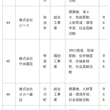
市
活動
廃棄物、省エ
加
総合
ネ、気候変動、
R
株式会社
44
須
工事
人材育成・環境
4.
ピース
市
業
学習、社会貢献
6
活動
3Rの推進、気候
寄
職別
変動、化学物質
R
株式会社
45
居
工事
等、生物多様
4.
中央園芸
町
業
性、社会貢献活
8
動
株式会社
小
総合
廃棄物、人材育
R
46
オカベ建
川
工事
成・環境学習、
4.
設
町
業
社会貢献活動
8