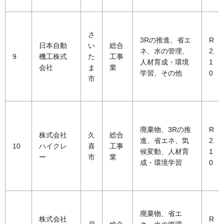
さ
3Rの推進、省エ
R
日本自動
い
総合
ネ、水の管理、
2.
9
機工株式
た
工事
人材育成・環境
1
会社
ま
業
学習、その他
0
市
廃棄物、3Rの推
R
株式会社
久
総合
進、省エネ、気
2.
10
ハイクレ
喜
工事
候変動、人材育
1
ー
市
業
成・環境学習
0
廃棄物、省エ
株式会社
R