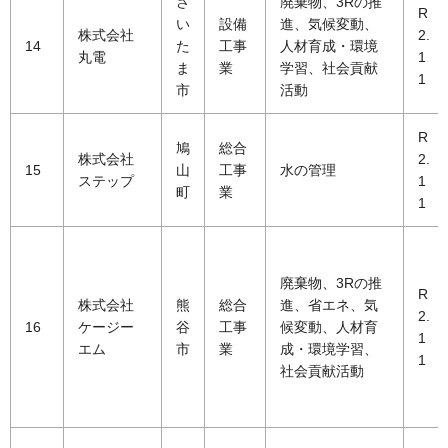
さ
廃棄物、3Rの推
R
い
設備
進、気候変動、
株式会社
2.
14
た
工事
人材育成・環境
丸電
1
ま
業
学習、社会貢献
1
市
活動
R
鳩
総合
株式会社
2.
15
山
工事
水の管理
ステップ
1
町
業
1
廃棄物、3Rの推
R
株式会社
熊
総合
進、省エネ、気
2.
16
ケージー
谷
工事
候変動、人材育
1
エム
市
業
成・環境学習、
1
社会貢献活動