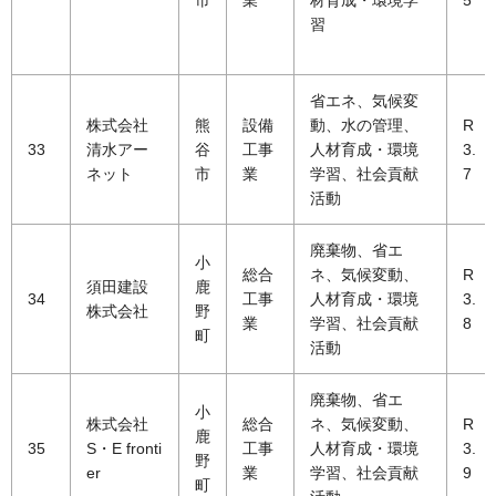
習
省エネ、気候変
株式会社
熊
設備
動、水の管理、
R
33
清水アー
谷
工事
人材育成・環境
3.
ネット
市
業
学習、社会貢献
7
活動
廃棄物、省エ
小
総合
ネ、気候変動、
R
須田建設
鹿
34
工事
人材育成・環境
3.
株式会社
野
業
学習、社会貢献
8
町
活動
廃棄物、省エ
小
株式会社
総合
ネ、気候変動、
R
鹿
35
S・E fronti
工事
人材育成・環境
3.
野
er
業
学習、社会貢献
9
町