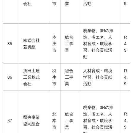
会社
市
業
活動
9
廃棄物、3Rの推
本
総合
進、省エネ、人
R
株式会社
85
庄
工事
材育成・環境学
4.
若勇組
市
業
習、社会貢献活
9
動
折田土建
羽
総合
人材育成・環境
R
86
工業株式
生
工事
学習、社会貢献
4.
会社
市
業
活動
9
廃棄物、3Rの推
北
総合
進、省エネ、人
R
県央事業
87
本
工事
材育成・環境学
4.
協同組合
市
業
習、社会貢献活
9