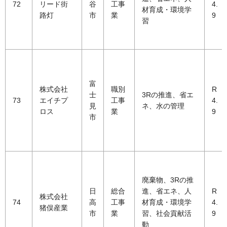
72
リード街
谷
工事
4.
材育成・環境学
路灯
市
業
9
習
富
株式会社
職別
R
士
3Rの推進、省エ
73
エイチプ
工事
4.
見
ネ、水の管理
ロス
業
9
市
廃棄物、3Rの推
日
総合
進、省エネ、人
R
株式会社
74
高
工事
材育成・環境学
4.
猪俣産業
市
業
習、社会貢献活
9
動