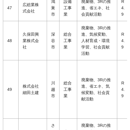
鴻
設備
廃棄物、3Rの推
R
広総業株
47
巣
工事
進、省エネ、社
4.
式会社
市
業
会貢献活動
9
廃棄物、3Rの推
久保田興
深
総合
進、気候変動、
R
48
業株式会
谷
工事
人材育成・環境
4.
社
市
業
学習、社会貢献
9
活動
廃棄物、3Rの推
川
総合
R
株式会社
進、省エネ、気
49
越
工事
4.
細田土建
候変動、社会貢
市
業
9
献活動
さ
廃棄物、3Rの推