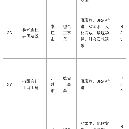
活動
廃棄物、3Rの推
本
総合
進、省エネ、人
R
株式会社
36
庄
工事
材育成・環境学
3.
井田建設
市
業
習、社会貢献活
9
動
川
総合
R
有限会社
廃棄物、3Rの推
37
越
工事
3.
山口土建
進
市
業
9
省エネ、気候変
R