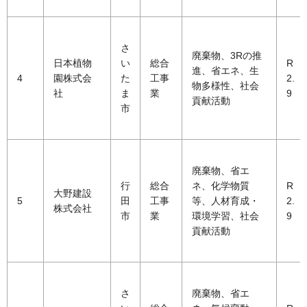
さ
廃棄物、3Rの推
日本植物
い
総合
R
進、省エネ、生
4
園株式会
た
工事
2.
物多様性、社会
社
ま
業
9
貢献活動
市
廃棄物、省エ
行
総合
ネ、化学物質
R
大野建設
5
田
工事
等、人材育成・
2.
株式会社
市
業
環境学習、社会
9
貢献活動
さ
廃棄物、省エ