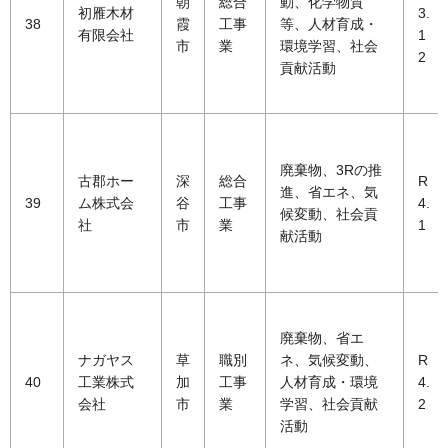
朝
総合
動、化学物質
初雁木材
3.
38
霞
工事
等、人材育成・
有限会社
1
市
業
環境学習、社会
2
貢献活動
廃棄物、3Rの推
古郡ホー
深
総合
R
進、省エネ、気
39
ム株式会
谷
工事
4.
候変動、社会貢
社
市
業
1
献活動
廃棄物、省エ
ナガヤス
草
職別
ネ、気候変動、
R
40
工業株式
加
工事
人材育成・環境
4.
会社
市
業
学習、社会貢献
2
活動