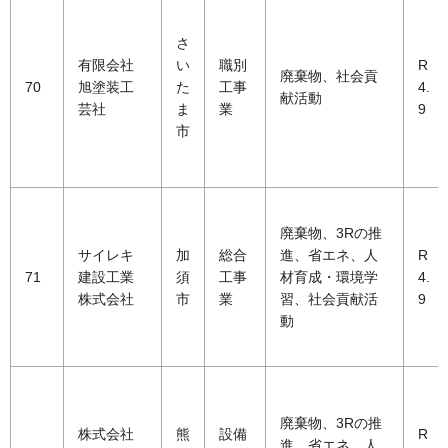
さ
有限会社
い
職別
R
廃棄物、社会貢
70
旭塗装工
た
工事
4.
献活動
芸社
ま
業
9
市
廃棄物、3Rの推
サイレキ
加
総合
進、省エネ、人
R
71
建設工業
須
工事
材育成・環境学
4.
株式会社
市
業
習、社会貢献活
9
動
廃棄物、3Rの推
株式会社
熊
設備
R
進、省エネ、人