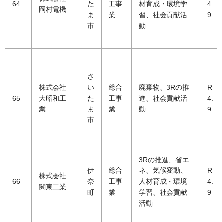
64
た
工事
材育成・環境学
4.
岡村電機
ま
業
習、社会貢献活
9
市
動
さ
株式会社
い
総合
廃棄物、3Rの推
R
65
大昭和工
た
工事
進、社会貢献活
4.
業
ま
業
動
9
市
3Rの推進、省エ
伊
総合
ネ、気候変動、
R
株式会社
66
奈
工事
人材育成・環境
4.
関東工業
町
業
学習、社会貢献
9
活動