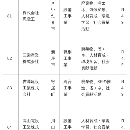
さ
廃棄物、省エ
い
設備
ネ、気候変動、
R
株式会社
81
た
工事
人材育成・環境
4.
忍電工
ま
業
学習、社会貢献
9
市
活動
廃棄物、省エ
新
職別
R
三栄産業
ネ、人材育成・
82
座
工事
4.
株式会社
環境学習、社会
市
業
9
貢献活動
吉澤建設
寄
総合
廃棄物、3Rの推
R
83
工業株式
居
工事
進、省エネ、社
4.
会社
町
業
会貢献活動
9
高山電設
川
設備
人材育成・環境
R
84
工業株式
口
工事
学習、社会貢献
4.