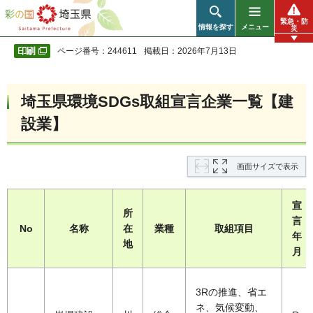
彩の国 埼玉県
緊急・防
情報を探す
メニュー
災
ページ番号：244611
掲載日：2026年7月13日
埼玉県環境SDGs取組宣言企業一覧【建
設業】
画面サイズで表示
宣
所
言
No
名称
在
業種
取組項目
年
地
月
3Rの推進、省エ
ネ、気候変動、