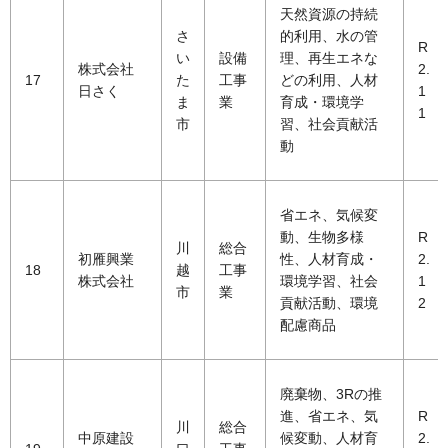
天然資源の持続
さ
的利用、水の管
R
い
設備
理、再生エネな
株式会社
2.
17
た
工事
どの利用、人材
日さく
1
ま
業
育成・環境学
1
市
習、社会貢献活
動
省エネ、気候変
動、生物多様
R
川
総合
初雁興業
性、人材育成・
2.
18
越
工事
株式会社
環境学習、社会
1
市
業
貢献活動、環境
2
配慮商品
廃棄物、3Rの推
進、省エネ、気
R
川
総合
中原建設
候変動、人材育
2.