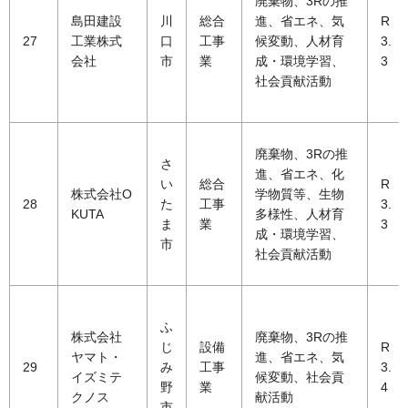
廃棄物、3Rの推
島田建設
川
総合
進、省エネ、気
R
27
工業株式
口
工事
候変動、人材育
3.
会社
市
業
成・環境学習、
3
社会貢献活動
廃棄物、3Rの推
さ
進、省エネ、化
い
総合
R
株式会社O
学物質等、生物
28
た
工事
3.
KUTA
多様性、人材育
ま
業
3
成・環境学習、
市
社会貢献活動
ふ
株式会社
廃棄物、3Rの推
じ
設備
R
ヤマト・
進、省エネ、気
29
み
工事
3.
イズミテ
候変動、社会貢
野
業
4
クノス
献活動
市