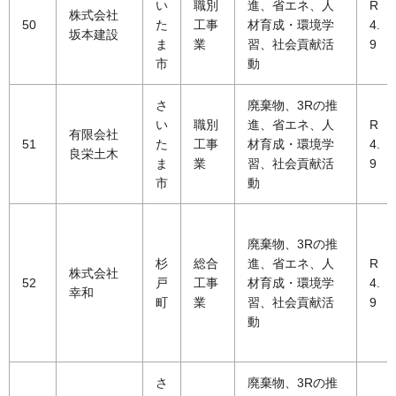
い
職別
進、省エネ、人
R
株式会社
50
た
工事
材育成・環境学
4.
坂本建設
ま
業
習、社会貢献活
9
市
動
さ
廃棄物、3Rの推
い
職別
進、省エネ、人
R
有限会社
51
た
工事
材育成・環境学
4.
良栄土木
ま
業
習、社会貢献活
9
市
動
廃棄物、3Rの推
杉
総合
進、省エネ、人
R
株式会社
52
戸
工事
材育成・環境学
4.
幸和
町
業
習、社会貢献活
9
動
さ
廃棄物、3Rの推