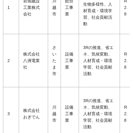
岩堀建設
川
総合
R
生物多様性、人
1
工業株式
越
工事
2.
材育成・環境学
会社
市
業
8
習、社会貢献活
動
さ
3Rの推進、省エ
株式会社
い
設備
ネ、気候変動、
R
2
八洲電業
た
工事
人材育成・環境
2.
社
ま
業
学習、社会貢献
8
市
活動
3Rの推進、省エ
川
設備
ネ、気候変動、
R
株式会社
3
越
工事
人材育成・環境
2.
おぎでん
市
業
学習、社会貢献
8
活動