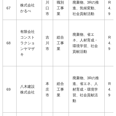
川
職別
廃棄物、3Rの推
R
株式会社
67
口
工事
進、気候変動、
4.
かるべ
市
業
社会貢献活動
9
有限会社
廃棄物、省エ
コンスト
吉
総合
R
ネ、人材育成・
68
ラクショ
川
工事
4.
環境学習、社会
ンヤマザ
市
業
9
貢献活動
キ
廃棄物、3Rの推
本
総合
進、省エネ、人
R
八木建設
69
庄
工事
材育成・環境学
4.
株式会社
市
業
習、社会貢献活
9
動