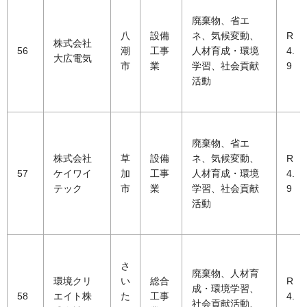
廃棄物、省エ
八
設備
ネ、気候変動、
R
株式会社
56
潮
工事
人材育成・環境
4.
大広電気
市
業
学習、社会貢献
9
活動
廃棄物、省エ
株式会社
草
設備
ネ、気候変動、
R
57
ケイワイ
加
工事
人材育成・環境
4.
テック
市
業
学習、社会貢献
9
活動
さ
廃棄物、人材育
環境クリ
い
総合
R
成・環境学習、
58
エイト株
た
工事
4.
社会貢献活動、