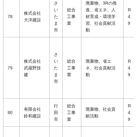
さ
廃棄物、3Rの推
い
総合
進、省エネ、人
R
株式会社
78
た
工事
材育成・環境学
4.
大洋建設
ま
業
習、社会貢献活
9
市
動
さ
株式会社
い
総合
廃棄物、省エ
R
79
武蔵野技
た
工事
ネ、社会貢献活
4.
建
ま
業
動
9
市
行
総合
R
有限会社
廃棄物、社会貢
80
田
工事
4.
鈴和建設
献活動
市
業
9