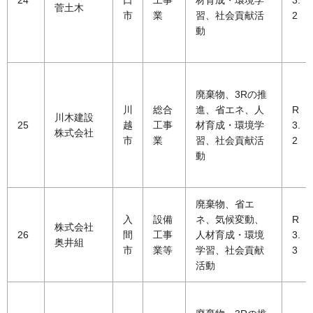
菅土木
市
業
習、社会貢献活
2
動
廃棄物、3Rの推
川
総合
進、省エネ、人
R
川木建設
25
越
工事
材育成・環境学
3.
株式会社
市
業
習、社会貢献活
2
動
廃棄物、省エ
入
設備
ネ、気候変動、
R
株式会社
26
間
工事
人材育成・環境
3.
奥井組
市
業等
学習、社会貢献
3
活動