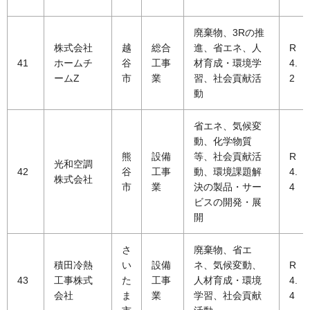
廃棄物、3Rの推
株式会社
越
総合
進、省エネ、人
R
41
ホームチ
谷
工事
材育成・環境学
4.
ームZ
市
業
習、社会貢献活
2
動
省エネ、気候変
動、化学物質
熊
設備
等、社会貢献活
R
光和空調
42
谷
工事
動、環境課題解
4.
株式会社
市
業
決の製品・サー
4
ビスの開発・展
開
さ
廃棄物、省エ
積田冷熱
い
設備
ネ、気候変動、
R
43
工事株式
た
工事
人材育成・環境
4.
会社
ま
業
学習、社会貢献
4