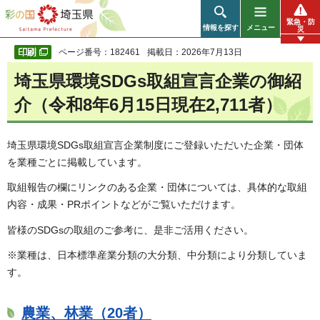
彩の国 埼玉県
緊急・防
情報を探す
メニュー
災
ページ番号：182461
掲載日：2026年7月13日
埼玉県環境SDGs取組宣言企業の御紹
介（令和8年6月15日現在2,711者）
埼玉県環境SDGs取組宣言企業制度にご登録いただいた企業・団体
を業種ごとに掲載しています。
取組報告の欄にリンクのある企業・団体については、具体的な取組
内容・成果・PRポイントなどがご覧いただけます。
皆様のSDGsの取組のご参考に、是非ご活用ください。
※業種は、日本標準産業分類の大分類、中分類により分類していま
す。
農業、林業（20者）