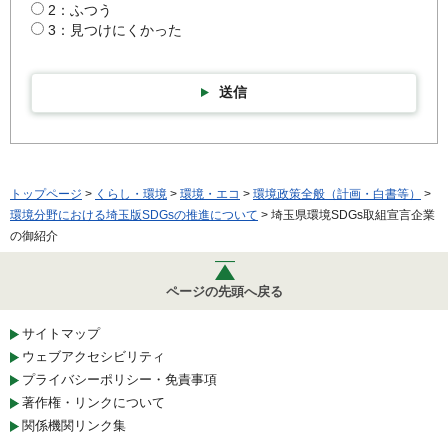
2：ふつう
3：見つけにくかった
送信
トップページ
>
くらし・環境
>
環境・エコ
>
環境政策全般（計画・白書等）
>
環境分野における埼玉版SDGsの推進について
> 埼玉県環境SDGs取組宣言企業
の御紹介
ページの先頭へ戻る
サイトマップ
ウェブアクセシビリティ
プライバシーポリシー・免責事項
著作権・リンクについて
関係機関リンク集