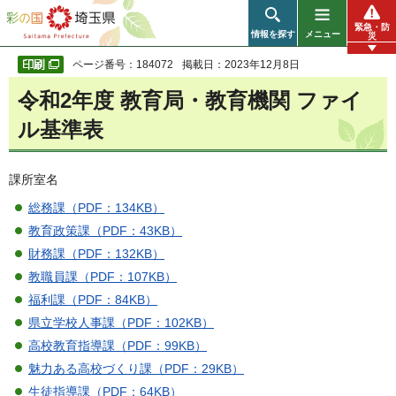
彩の国 埼玉県
緊急・防
情報を探す
メニュー
災
ページ番号：184072
掲載日：2023年12月8日
令和2年度 教育局・教育機関 ファイ
ル基準表
課所室名
総務課（PDF：134KB）
教育政策課（PDF：43KB）
財務課（PDF：132KB）
教職員課（PDF：107KB）
福利課（PDF：84KB）
県立学校人事課（PDF：102KB）
高校教育指導課（PDF：99KB）
魅力ある高校づくり課（PDF：29KB）
生徒指導課（PDF：64KB）