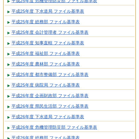
平成25年度 危機管理防災部 ファイル基準表
平成25年度 下水道局 ファイル基準表
平成25年度 総務部 ファイル基準表
平成25年度 会計管理者 ファイル基準表
平成25年度 知事直轄 ファイル基準表
平成25年度 福祉部 ファイル基準表
平成25年度 農林部 ファイル基準表
平成25年度 都市整備部 ファイル基準表
平成25年度 病院局 ファイル基準表
平成26年度 企画財政部 ファイル基準表
平成26年度 県民生活部 ファイル基準表
平成26年度 下水道局 ファイル基準表
平成26年度 危機管理防災部 ファイル基準表
平成26年度 総務部 ファイル基準表