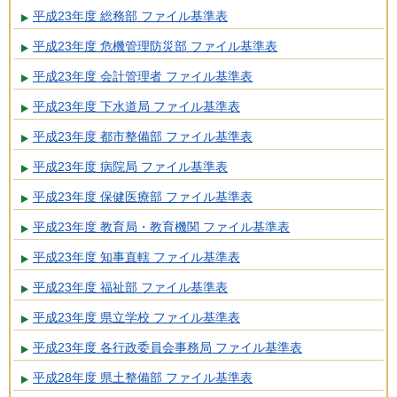
平成23年度 総務部 ファイル基準表
平成23年度 危機管理防災部 ファイル基準表
平成23年度 会計管理者 ファイル基準表
平成23年度 下水道局 ファイル基準表
平成23年度 都市整備部 ファイル基準表
平成23年度 病院局 ファイル基準表
平成23年度 保健医療部 ファイル基準表
平成23年度 教育局・教育機関 ファイル基準表
平成23年度 知事直轄 ファイル基準表
平成23年度 福祉部 ファイル基準表
平成23年度 県立学校 ファイル基準表
平成23年度 各行政委員会事務局 ファイル基準表
平成28年度 県土整備部 ファイル基準表