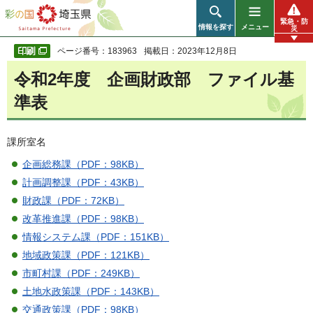
彩の国 埼玉県
緊急・防
情報を探す
メニュー
災
ページ番号：183963
掲載日：2023年12月8日
令和2年度 企画財政部 ファイル基
準表
課所室名
企画総務課（PDF：98KB）
計画調整課（PDF：43KB）
財政課（PDF：72KB）
改革推進課（PDF：98KB）
情報システム課（PDF：151KB）
地域政策課（PDF：121KB）
市町村課（PDF：249KB）
土地水政策課（PDF：143KB）
交通政策課（PDF：98KB）