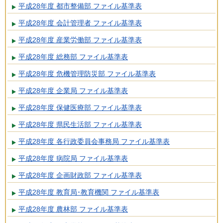
平成28年度 都市整備部 ファイル基準表
平成28年度 会計管理者 ファイル基準表
平成28年度 産業労働部 ファイル基準表
平成28年度 総務部 ファイル基準表
平成28年度 危機管理防災部 ファイル基準表
平成28年度 企業局 ファイル基準表
平成28年度 保健医療部 ファイル基準表
平成28年度 県民生活部 ファイル基準表
平成28年度 各行政委員会事務局 ファイル基準表
平成28年度 病院局 ファイル基準表
平成28年度 企画財政部 ファイル基準表
平成28年度 教育局･教育機関 ファイル基準表
平成28年度 農林部 ファイル基準表