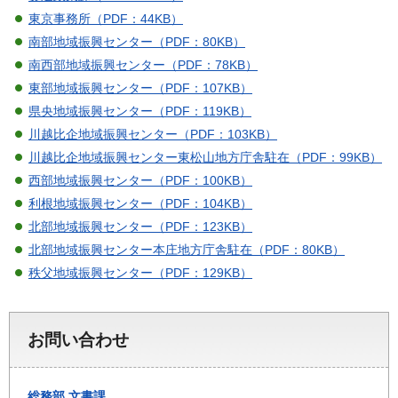
東京事務所（PDF：44KB）
南部地域振興センター（PDF：80KB）
南西部地域振興センター（PDF：78KB）
東部地域振興センター（PDF：107KB）
県央地域振興センター（PDF：119KB）
川越比企地域振興センター（PDF：103KB）
川越比企地域振興センター東松山地方庁舎駐在（PDF：99KB）
西部地域振興センター（PDF：100KB）
利根地域振興センター（PDF：104KB）
北部地域振興センター（PDF：123KB）
北部地域振興センター本庄地方庁舎駐在（PDF：80KB）
秩父地域振興センター（PDF：129KB）
お問い合わせ
総務部
文書課