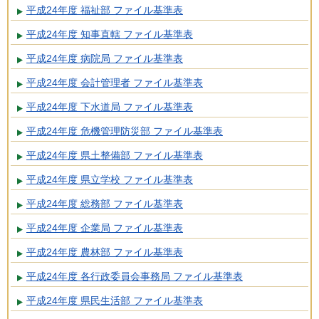
平成24年度 福祉部 ファイル基準表
平成24年度 知事直轄 ファイル基準表
平成24年度 病院局 ファイル基準表
平成24年度 会計管理者 ファイル基準表
平成24年度 下水道局 ファイル基準表
平成24年度 危機管理防災部 ファイル基準表
平成24年度 県土整備部 ファイル基準表
平成24年度 県立学校 ファイル基準表
平成24年度 総務部 ファイル基準表
平成24年度 企業局 ファイル基準表
平成24年度 農林部 ファイル基準表
平成24年度 各行政委員会事務局 ファイル基準表
平成24年度 県民生活部 ファイル基準表