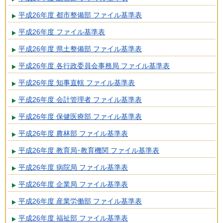
平成26年度 都市整備部 ファイル基準表
平成26年度 ファイル基準表
平成26年度 県土整備部 ファイル基準表
平成26年度 各行政委員会事務局 ファイル基準表
平成26年度 知事直轄 ファイル基準表
平成26年度 会計管理者 ファイル基準表
平成26年度 保健医療部 ファイル基準表
平成26年度 農林部 ファイル基準表
平成26年度 教育局･教育機関 ファイル基準表
平成26年度 病院局 ファイル基準表
平成26年度 企業局 ファイル基準表
平成26年度 産業労働部 ファイル基準表
平成26年度 福祉部 ファイル基準表