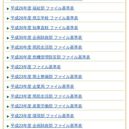
平成26年度 福祉部 ファイル基準表
平成26年度 県立学校 ファイル基準表
平成30年度 知事直轄 ファイル基準表
平成30年度 企画財政部 ファイル基準表
平成30年度 県民生活部 ファイル基準表
平成30年度 危機管理防災部 ファイル基準表
平成23年度 ファイル基準表
平成23年度 県土整備部 ファイル基準表
平成23年度 企業局 ファイル基準表
平成23年度 県民生活部 ファイル基準表
平成23年度 産業労働部 ファイル基準表
平成23年度 環境部 ファイル基準表
平成23年度 企画財政部 ファイル基準表