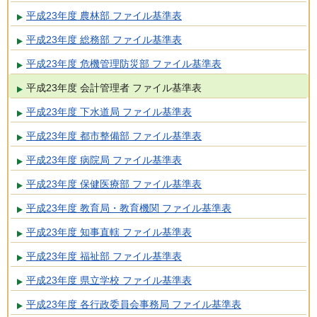
平成23年度 農林部 ファイル基準表
平成23年度 総務部 ファイル基準表
平成23年度 危機管理防災部 ファイル基準表
平成23年度 会計管理者 ファイル基準表
平成23年度 下水道局 ファイル基準表
平成23年度 都市整備部 ファイル基準表
平成23年度 病院局 ファイル基準表
平成23年度 保健医療部 ファイル基準表
平成23年度 教育局・教育機関 ファイル基準表
平成23年度 知事直轄 ファイル基準表
平成23年度 福祉部 ファイル基準表
平成23年度 県立学校 ファイル基準表
平成23年度 各行政委員会事務局 ファイル基準表