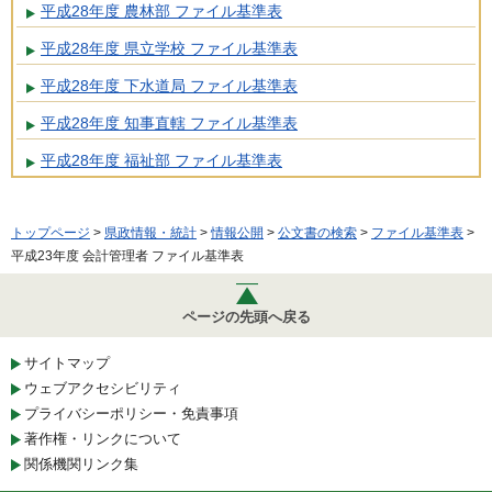
平成28年度 農林部 ファイル基準表
平成28年度 県立学校 ファイル基準表
平成28年度 下水道局 ファイル基準表
平成28年度 知事直轄 ファイル基準表
平成28年度 福祉部 ファイル基準表
トップページ
>
県政情報・統計
>
情報公開
>
公文書の検索
>
ファイル基準表
>
平成23年度 会計管理者 ファイル基準表
ページの先頭へ戻る
サイトマップ
ウェブアクセシビリティ
プライバシーポリシー・免責事項
著作権・リンクについて
関係機関リンク集