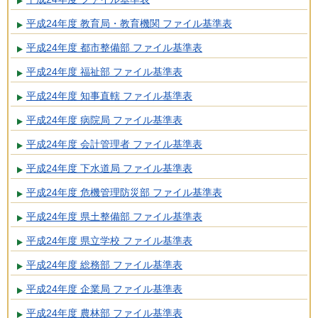
平成24年度 教育局・教育機関 ファイル基準表
平成24年度 都市整備部 ファイル基準表
平成24年度 福祉部 ファイル基準表
平成24年度 知事直轄 ファイル基準表
平成24年度 病院局 ファイル基準表
平成24年度 会計管理者 ファイル基準表
平成24年度 下水道局 ファイル基準表
平成24年度 危機管理防災部 ファイル基準表
平成24年度 県土整備部 ファイル基準表
平成24年度 県立学校 ファイル基準表
平成24年度 総務部 ファイル基準表
平成24年度 企業局 ファイル基準表
平成24年度 農林部 ファイル基準表