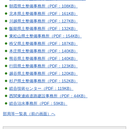
朝霞県土整備事務所（PDF：108KB）
北本県土整備事務所（PDF：161KB）
川越県土整備事務所（PDF：127KB）
飯能県土整備事務所（PDF：132KB）
東松山県土整備事務所（PDF：154KB）
秩父県土整備事務所（PDF：187KB）
本庄県土整備事務所（PDF：140KB）
熊谷県土整備事務所（PDF：140KB）
行田県土整備事務所（PDF：123KB）
越谷県土整備事務所（PDF：120KB）
杉戸県土整備事務所（PDF：152KB）
総合技術センター（PDF：119KB）
西関東連絡道路建設事務所（PDF：44KB）
総合治水事務所（PDF：59KB）
部局等一覧表（前の画面）へ