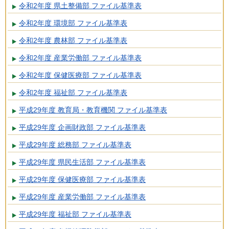
令和2年度 県土整備部 ファイル基準表
令和2年度 環境部 ファイル基準表
令和2年度 農林部 ファイル基準表
令和2年度 産業労働部 ファイル基準表
令和2年度 保健医療部 ファイル基準表
令和2年度 福祉部 ファイル基準表
平成29年度 教育局・教育機関 ファイル基準表
平成29年度 企画財政部 ファイル基準表
平成29年度 総務部 ファイル基準表
平成29年度 県民生活部 ファイル基準表
平成29年度 保健医療部 ファイル基準表
平成29年度 産業労働部 ファイル基準表
平成29年度 福祉部 ファイル基準表