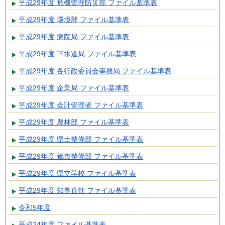
平成29年度 危機管理防災部 ファイル基準表
平成29年度 環境部 ファイル基準表
平成29年度 病院局 ファイル基準表
平成29年度 下水道局 ファイル基準表
平成29年度 各行政委員会事務局 ファイル基準表
平成29年度 企業局 ファイル基準表
平成29年度 会計管理者 ファイル基準表
平成29年度 農林部 ファイル基準表
平成29年度 県土整備部 ファイル基準表
平成29年度 都市整備部 ファイル基準表
平成29年度 県立学校 ファイル基準表
平成29年度 知事直轄 ファイル基準表
令和5年度
平成24年度 ファイル基準表