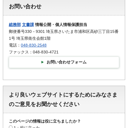
お問い合わせ
総務部
文書課
情報公開・個人情報保護担当
郵便番号330－9301 埼玉県さいたま市浦和区高砂三丁目15番
1号 埼玉県衛生会館1階
電話：
048-830-2548
ファックス：048-830-4721
お問い合わせフォーム
より良いウェブサイトにするためにみなさま
のご意見をお聞かせください
このページの情報は役に立ちましたか？
1：役に立った