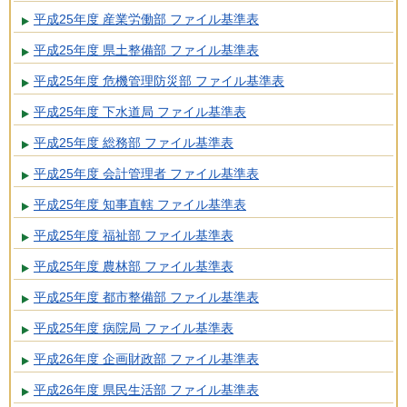
平成25年度 産業労働部 ファイル基準表
平成25年度 県土整備部 ファイル基準表
平成25年度 危機管理防災部 ファイル基準表
平成25年度 下水道局 ファイル基準表
平成25年度 総務部 ファイル基準表
平成25年度 会計管理者 ファイル基準表
平成25年度 知事直轄 ファイル基準表
平成25年度 福祉部 ファイル基準表
平成25年度 農林部 ファイル基準表
平成25年度 都市整備部 ファイル基準表
平成25年度 病院局 ファイル基準表
平成26年度 企画財政部 ファイル基準表
平成26年度 県民生活部 ファイル基準表