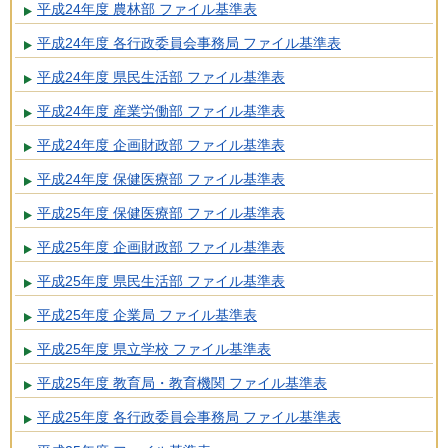
平成24年度 農林部 ファイル基準表
平成24年度 各行政委員会事務局 ファイル基準表
平成24年度 県民生活部 ファイル基準表
平成24年度 産業労働部 ファイル基準表
平成24年度 企画財政部 ファイル基準表
平成24年度 保健医療部 ファイル基準表
平成25年度 保健医療部 ファイル基準表
平成25年度 企画財政部 ファイル基準表
平成25年度 県民生活部 ファイル基準表
平成25年度 企業局 ファイル基準表
平成25年度 県立学校 ファイル基準表
平成25年度 教育局・教育機関 ファイル基準表
平成25年度 各行政委員会事務局 ファイル基準表