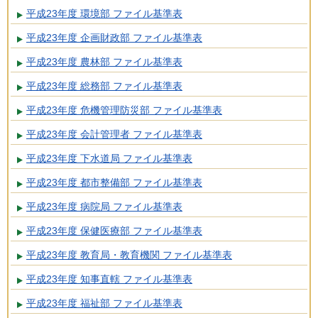
平成23年度 環境部 ファイル基準表
平成23年度 企画財政部 ファイル基準表
平成23年度 農林部 ファイル基準表
平成23年度 総務部 ファイル基準表
平成23年度 危機管理防災部 ファイル基準表
平成23年度 会計管理者 ファイル基準表
平成23年度 下水道局 ファイル基準表
平成23年度 都市整備部 ファイル基準表
平成23年度 病院局 ファイル基準表
平成23年度 保健医療部 ファイル基準表
平成23年度 教育局・教育機関 ファイル基準表
平成23年度 知事直轄 ファイル基準表
平成23年度 福祉部 ファイル基準表