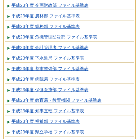
平成23年度 企画財政部 ファイル基準表
平成23年度 農林部 ファイル基準表
平成23年度 総務部 ファイル基準表
平成23年度 危機管理防災部 ファイル基準表
平成23年度 会計管理者 ファイル基準表
平成23年度 下水道局 ファイル基準表
平成23年度 都市整備部 ファイル基準表
平成23年度 病院局 ファイル基準表
平成23年度 保健医療部 ファイル基準表
平成23年度 教育局・教育機関 ファイル基準表
平成23年度 知事直轄 ファイル基準表
平成23年度 福祉部 ファイル基準表
平成23年度 県立学校 ファイル基準表