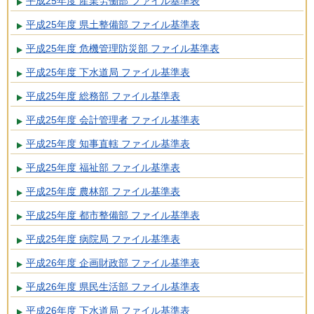
平成25年度 産業労働部 ファイル基準表
平成25年度 県土整備部 ファイル基準表
平成25年度 危機管理防災部 ファイル基準表
平成25年度 下水道局 ファイル基準表
平成25年度 総務部 ファイル基準表
平成25年度 会計管理者 ファイル基準表
平成25年度 知事直轄 ファイル基準表
平成25年度 福祉部 ファイル基準表
平成25年度 農林部 ファイル基準表
平成25年度 都市整備部 ファイル基準表
平成25年度 病院局 ファイル基準表
平成26年度 企画財政部 ファイル基準表
平成26年度 県民生活部 ファイル基準表
平成26年度 下水道局 ファイル基準表