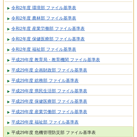
令和2年度 環境部 ファイル基準表
令和2年度 農林部 ファイル基準表
令和2年度 産業労働部 ファイル基準表
令和2年度 保健医療部 ファイル基準表
令和2年度 福祉部 ファイル基準表
平成29年度 教育局・教育機関 ファイル基準表
平成29年度 企画財政部 ファイル基準表
平成29年度 総務部 ファイル基準表
平成29年度 県民生活部 ファイル基準表
平成29年度 保健医療部 ファイル基準表
平成29年度 産業労働部 ファイル基準表
平成29年度 福祉部 ファイル基準表
平成29年度 危機管理防災部 ファイル基準表