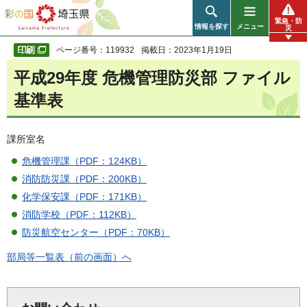
彩の国 埼玉県
緊急・防
情報を探す
メニュー
災
ページ番号：119932
掲載日：2023年1月19日
平成29年度 危機管理防災部 ファイル
基準表
課所室名
危機管理課（PDF：124KB）
消防防災課（PDF：200KB）
化学保安課（PDF：171KB）
消防学校（PDF：112KB）
防災航空センター（PDF：70KB）
部局等一覧表（前の画面）へ