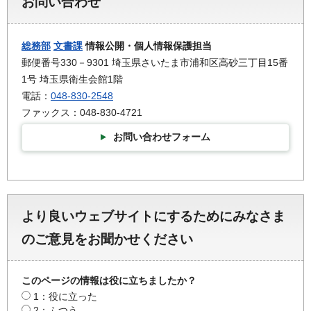
お問い合わせ
総務部
文書課
情報公開・個人情報保護担当
郵便番号330－9301 埼玉県さいたま市浦和区高砂三丁目15番
1号 埼玉県衛生会館1階
電話：
048-830-2548
ファックス：048-830-4721
お問い合わせフォーム
より良いウェブサイトにするためにみなさま
のご意見をお聞かせください
このページの情報は役に立ちましたか？
1：役に立った
2：ふつう