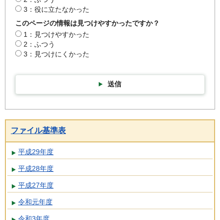
3：役に立たなかった
このページの情報は見つけやすかったですか？
1：見つけやすかった
2：ふつう
3：見つけにくかった
送信
ファイル基準表
平成29年度
平成28年度
平成27年度
令和元年度
令和3年度