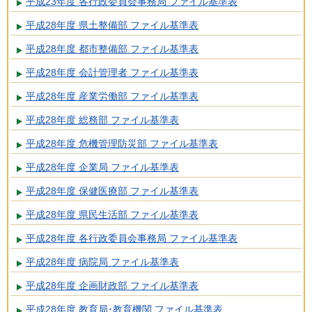
平成23年度 各行政委員会事務局 ファイル基準表
平成28年度 県土整備部 ファイル基準表
平成28年度 都市整備部 ファイル基準表
平成28年度 会計管理者 ファイル基準表
平成28年度 産業労働部 ファイル基準表
平成28年度 総務部 ファイル基準表
平成28年度 危機管理防災部 ファイル基準表
平成28年度 企業局 ファイル基準表
平成28年度 保健医療部 ファイル基準表
平成28年度 県民生活部 ファイル基準表
平成28年度 各行政委員会事務局 ファイル基準表
平成28年度 病院局 ファイル基準表
平成28年度 企画財政部 ファイル基準表
平成28年度 教育局･教育機関 ファイル基準表