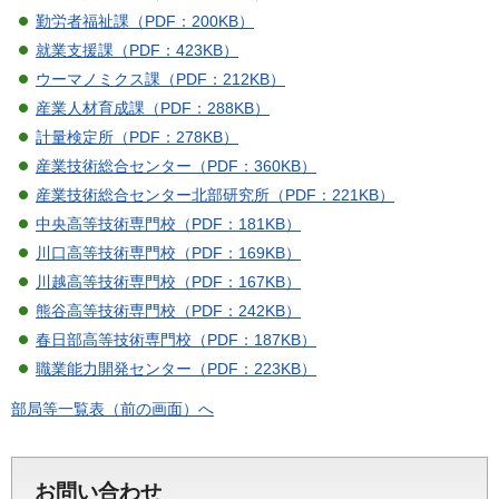
勤労者福祉課（PDF：200KB）
就業支援課（PDF：423KB）
ウーマノミクス課（PDF：212KB）
産業人材育成課（PDF：288KB）
計量検定所（PDF：278KB）
産業技術総合センター（PDF：360KB）
産業技術総合センター北部研究所（PDF：221KB）
中央高等技術専門校（PDF：181KB）
川口高等技術専門校（PDF：169KB）
川越高等技術専門校（PDF：167KB）
熊谷高等技術専門校（PDF：242KB）
春日部高等技術専門校（PDF：187KB）
職業能力開発センター（PDF：223KB）
部局等一覧表（前の画面）へ
お問い合わせ