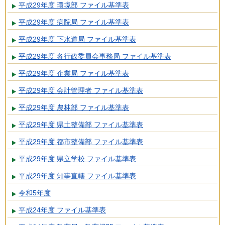
平成29年度 環境部 ファイル基準表
平成29年度 病院局 ファイル基準表
平成29年度 下水道局 ファイル基準表
平成29年度 各行政委員会事務局 ファイル基準表
平成29年度 企業局 ファイル基準表
平成29年度 会計管理者 ファイル基準表
平成29年度 農林部 ファイル基準表
平成29年度 県土整備部 ファイル基準表
平成29年度 都市整備部 ファイル基準表
平成29年度 県立学校 ファイル基準表
平成29年度 知事直轄 ファイル基準表
令和5年度
平成24年度 ファイル基準表