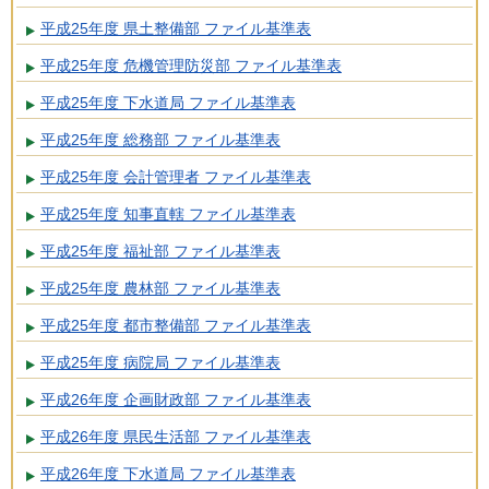
平成25年度 県土整備部 ファイル基準表
平成25年度 危機管理防災部 ファイル基準表
平成25年度 下水道局 ファイル基準表
平成25年度 総務部 ファイル基準表
平成25年度 会計管理者 ファイル基準表
平成25年度 知事直轄 ファイル基準表
平成25年度 福祉部 ファイル基準表
平成25年度 農林部 ファイル基準表
平成25年度 都市整備部 ファイル基準表
平成25年度 病院局 ファイル基準表
平成26年度 企画財政部 ファイル基準表
平成26年度 県民生活部 ファイル基準表
平成26年度 下水道局 ファイル基準表