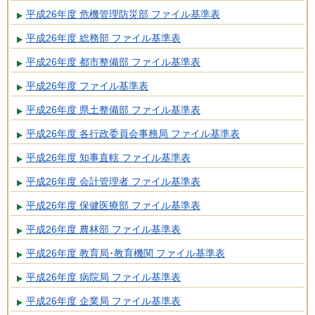
平成26年度 危機管理防災部 ファイル基準表
平成26年度 総務部 ファイル基準表
平成26年度 都市整備部 ファイル基準表
平成26年度 ファイル基準表
平成26年度 県土整備部 ファイル基準表
平成26年度 各行政委員会事務局 ファイル基準表
平成26年度 知事直轄 ファイル基準表
平成26年度 会計管理者 ファイル基準表
平成26年度 保健医療部 ファイル基準表
平成26年度 農林部 ファイル基準表
平成26年度 教育局･教育機関 ファイル基準表
平成26年度 病院局 ファイル基準表
平成26年度 企業局 ファイル基準表