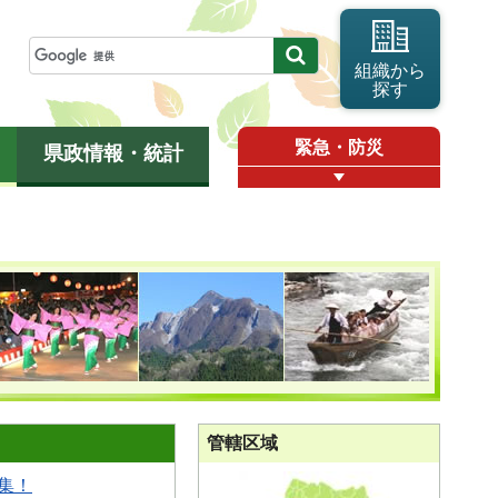
組織から
探す
緊急・防災
県政情報・統計
管轄区域
集！