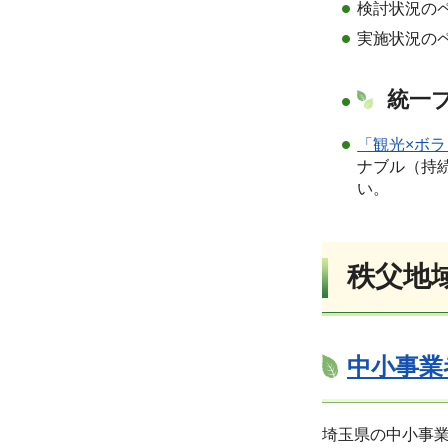
検討状況の
実施状況の
統一
「観光×ボラ
ナブル（持
い。
秩父地
中小事業
埼玉県の中小事