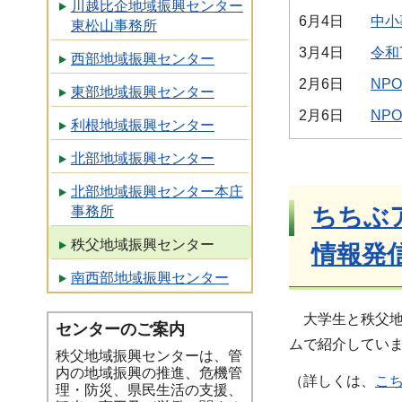
川越比企地域振興センター
6月4日
中小
東松山事務所
3月4日
令和
西部地域振興センター
2月6日
NP
東部地域振興センター
2月6日
NP
利根地域振興センター
北部地域振興センター
北部地域振興センター本庄
ちちぶ
事務所
秩父地域振興センター
情報発
南西部地域振興センター
大学生と秩父地
センターのご案内
ムで紹介してい
秩父地域振興センターは、管
内の地域振興の推進、危機管
（詳しくは、
こ
理・防災、県民生活の支援、