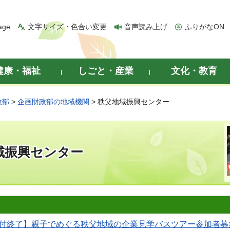
age
文字サイズ・色合い変更
音声読み上げ
ふりがなON
健康・福祉
しごと・産業
文化・教育
政部
>
企画財政部の地域機関
> 秩父地域振興センター
域振興センター
付終了】親子でめぐる秩父地域の企業見学バスツアー参加者募