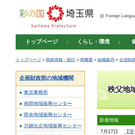
彩の国 埼玉県
Foreign Langu
トップページ
くらし・環境
トップページ
>
県政情報・統計
>
県概要
>
組織案内
>
企画財
企画財政部の地域機関
秩父地
東京事務所
南部地域振興センター
県央地域振興センター
新着情報
川越比企地域振興センター
7月27日
【受