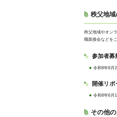
秩父地域
秩父地域やオン
職面接会などを
参加者募
令和8年8月
開催リポ
令和8年6月
その他