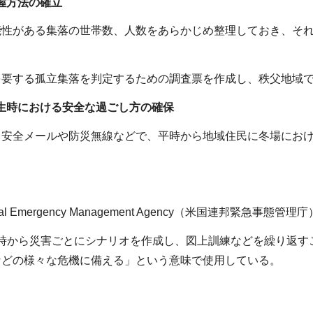
把握方法の確立
性がある集落の世帯数、人数をあらかじめ整理しておき、それ
。
要する孤立集落を判定するための調査票を作成し、秩父地域
発生時における安全な過ごし方の確保
安全メールや防災無線などで、平時から地域住民に冬場におけ
ral Emergency Management Agency（米国連邦緊急事態管
時から災害ごとにシナリオを作成し、図上訓練などを繰り返す
などの様々な危機に備える」という意味で使用している。