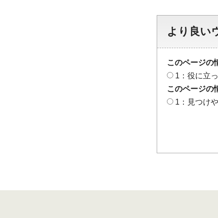
より良い
このページの
1：役に立
このページの
1：見つけ