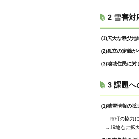
2 雪害
(1)広大な秩父
(2)孤立の定義
(3)地域住民に
3 課題
(1)積雪情報の拡
市町の協力に
→19地点に拡