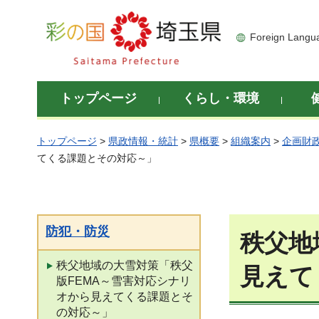
彩の国 埼玉県
Foreign Langu
トップページ
くらし・環境
トップページ
>
県政情報・統計
>
県概要
>
組織案内
>
企画財
てくる課題とその対応～」
防犯・防災
秩父地
秩父地域の大雪対策「秩父
見えて
版FEMA～雪害対応シナリ
オから見えてくる課題とそ
の対応～」