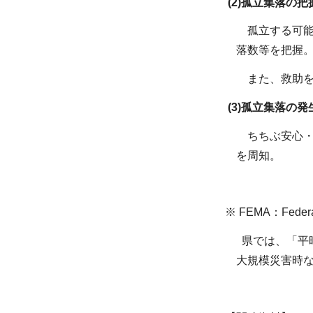
(2)孤立集落の
孤立する可能
落数等を把握
また、救助を
(3)孤立集落の
ちちぶ安心・
を周知。
※ FEMA：Fede
県では、「平
大規模災害時