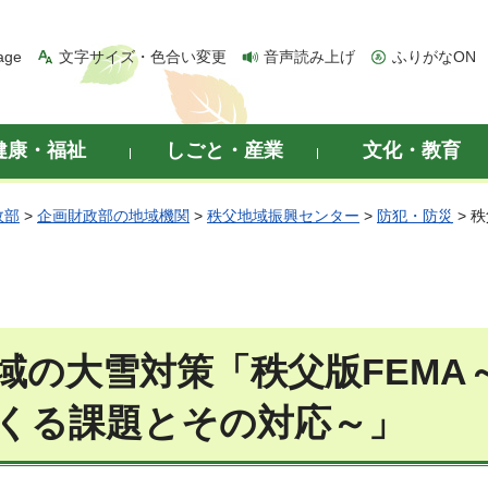
age
文字サイズ・色合い変更
音声読み上げ
ふりがなON
健康・福祉
しごと・産業
文化・教育
政部
>
企画財政部の地域機関
>
秩父地域振興センター
>
防犯・防災
> 
域の大雪対策「秩父版FEMA
くる課題とその対応～」