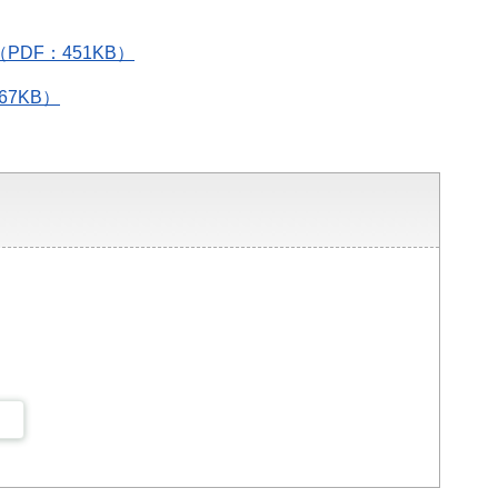
DF：451KB）
7KB）