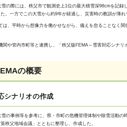
大雪の際には、秩父市で観測史上1位の最大積雪深98cmを記
した。一方でこの大雪から約9年が経過し、災害時の教訓が薄れ
ては、平時から想像力を働かせながら、備えを怠ることなく関
機関や管内市町等と連携し、「秩父版FEMA～雪害対応シナリ
EMAの概要
対応シナリオの作成
の大雪の事例等を参考に、県・市町の危機管理体制や除雪活動の
対策秩父地域会議」とともに整理し、作成した。