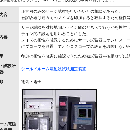
術相談などについて、SAITECによる支援の事例を紹介します。
正方向のみのサージ試験を行いたいとの相談があった。
談内容
被試験器は逆方向のノイズを印加すると破損するため極性
サージ試験を対接地間かライン間のどちらで行うかを検討し
ライン間の設定を用いることにした。
応内容
ノイズの極性を確認するためにサージ試験器にオシロスコ
にプローブを設置してオシロスコープの設定を調整しなが
結果
印加の極性を確実に確認できたため被試験器を破損せずに
験・試験研
シールドルーム電磁波試験測定装置
器
分類
電気・電子
ーム電磁