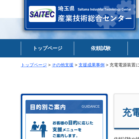
埼玉県 産業技術総合センター
トップページ
依頼試験
トップページ
>
その他支援
>
支援成果事例
> 充電電源装置
充
お客様の目的に応じた支援メニュー
をご案内します。