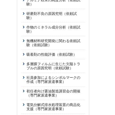
アルミナ粉末の純度分析（依頼試
験）
研磨剤不良の原因究明（依頼試
験）
作物のミネラル成分分析（依頼試
験）
無機材料研究開発に関わる依頼試
験（依頼試験）
吸着剤の性能評価（依頼試験）
多層膜フィルムに生じた欠陥トラ
ブルの原因究明（依頼試験）
社員参加によるシンボルマークの
作成（専門家派遣事業）
初任者向け醤油製造講習会の開催
（専門家派遣事業）
電気分解式排水処理装置の商品化
支援（専門家派遣事業）