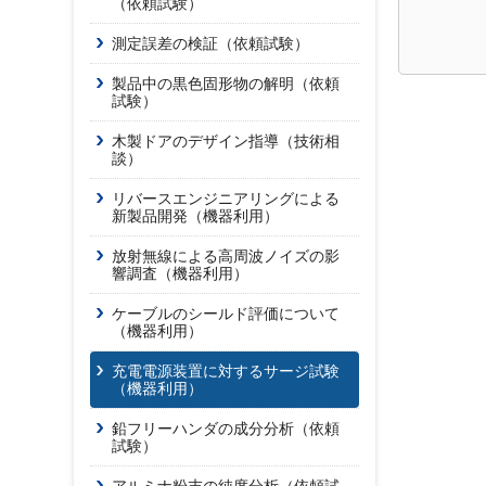
（依頼試験）
測定誤差の検証（依頼試験）
製品中の黒色固形物の解明（依頼
試験）
木製ドアのデザイン指導（技術相
談）
リバースエンジニアリングによる
新製品開発（機器利用）
放射無線による高周波ノイズの影
響調査（機器利用）
ケーブルのシールド評価について
（機器利用）
充電電源装置に対するサージ試験
（機器利用）
鉛フリーハンダの成分分析（依頼
試験）