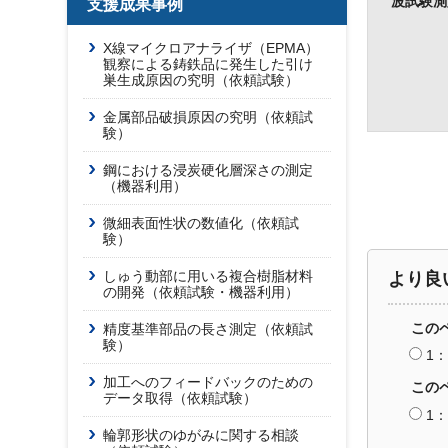
波試験測
支援成果事例
X線マイクロアナライザ（EPMA）
観察による鋳鉄品に発生した引け
巣生成原因の究明（依頼試験）
金属部品破損原因の究明（依頼試
験）
鋼における浸炭硬化層深さの測定
（機器利用）
微細表面性状の数値化（依頼試
験）
しゅう動部に用いる複合樹脂材料
より良
の開発（依頼試験・機器利用）
この
精度基準部品の長さ測定（依頼試
験）
1
加工へのフィードバックのための
この
データ取得（依頼試験）
1
輪郭形状のゆがみに関する相談