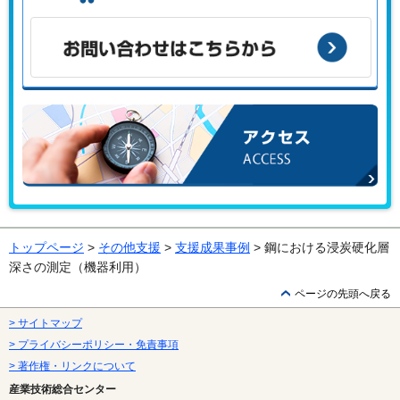
こんな課題がある、こんなことで困っている、などありませ
んか？
お問い合わせはこちらから
アクセス
トップページ
>
その他支援
>
支援成果事例
> 鋼における浸炭硬化層
深さの測定（機器利用）
ページの先頭へ戻る
> サイトマップ
> プライバシーポリシー・免責事項
> 著作権・リンクについて
産業技術総合センター