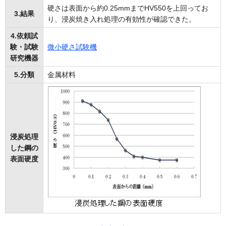
硬さは表面から約0.25mmまでHV550を上回ってお
3.結果
り、浸炭焼き入れ処理の有効性が確認できた。
4.依頼試
験・試験
微小硬さ試験機
研究機器
5.分類
金属材料
浸炭処理
した鋼の
表面硬度