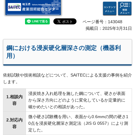
検索・
コンテ
埼玉県 産業技術総合セン
共通メ
ンツメ
ター
ニュー
ニュー
ページ番号：143048
掲載日：2025年3月31日
鋼における浸炭硬化層深さの測定（機器利
用）
依頼試験や技術相談などについて、SAITECによる支援の事例を紹介
します。
浸炭焼き入れ処理を施した鋼について、硬さが表面
1.相談内
から深さ方向にどのように変化しているか定量的に
容
確かめたいとの相談があった。
微小硬さ試験機を用い、表面から0.6mmの間の硬さ1
2.対応内
0点を浸炭硬化層深さ測定法（JIS G 0557）により測
容
定した。