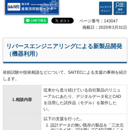
検索・
コンテ
埼玉県 産業技術総合セン
共通メ
ンツメ
ター
ニュー
ニュー
ページ番号：143047
掲載日：2025年3月31日
リバースエンジニアリングによる新製品開発
（機器利用）
依頼試験や技術相談などについて、SAITECによる支援の事例を紹介
します。
従来から造り続けている自社製品のリニュ
ーアルにあたり、デジタルデータ化とCAD
1.相談内容
を活用した試作品（モデル）を製作した
い。
以下の支援を行った。
設計データの無い既存の製品を「三次元
デジタイザ」で計測してCADで開くこと