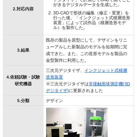
がきるデジタルデータを生成した。
2.対応内容
3D-CADで形状の編集（修正・変更）を
行った後、「インクジェット式積層造形
装置」によって試作品（積層造形モデ
ル）を製作した。
既存の製品を原型にして、デザインをリニ
ューアルした新製品のモデルを短期間に完
3.結果
成できた。また、この造形モデルを製品の
金型製作に利用した。
三次元デジタイザ、
インクジェット式積層
4.依頼試験・試験
造形装置
研究機器
※三次元デジタイザは
非接触形状測定機(3D
デジタイザ)
に更新されました
5.分類
デザイン