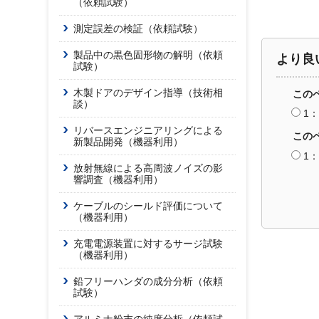
（依頼試験）
測定誤差の検証（依頼試験）
製品中の黒色固形物の解明（依頼
より良
試験）
木製ドアのデザイン指導（技術相
この
談）
1
リバースエンジニアリングによる
この
新製品開発（機器利用）
1
放射無線による高周波ノイズの影
響調査（機器利用）
ケーブルのシールド評価について
（機器利用）
充電電源装置に対するサージ試験
（機器利用）
鉛フリーハンダの成分分析（依頼
試験）