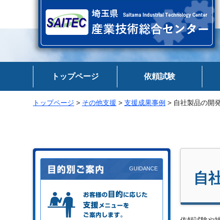
埼玉県 産業技術総合センター
トップページ
依頼試験
トップページ
>
その他支援
>
支援成果事例
> 自社製品の開
自
お客様の目的に応じた支援メニュー
をご案内します。