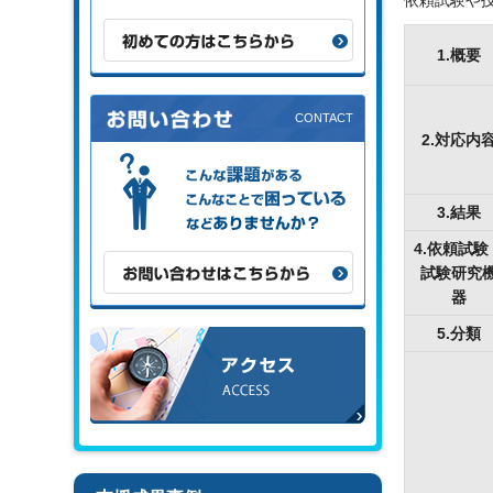
依頼試験や技
初めての方はこちらから
1.概要
2.対応内
こんな課題がある、こんなことで困
っている、などありませんか？
3.結果
4.依頼試験
お問い合わせはこちらから
試験研究
器
5.分類
アクセス