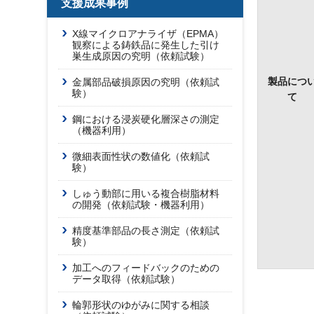
支援成果事例
X線マイクロアナライザ（EPMA）
観察による鋳鉄品に発生した引け
巣生成原因の究明（依頼試験）
製品につ
金属部品破損原因の究明（依頼試
験）
て
鋼における浸炭硬化層深さの測定
（機器利用）
微細表面性状の数値化（依頼試
験）
しゅう動部に用いる複合樹脂材料
の開発（依頼試験・機器利用）
精度基準部品の長さ測定（依頼試
験）
加工へのフィードバックのための
データ取得（依頼試験）
輪郭形状のゆがみに関する相談