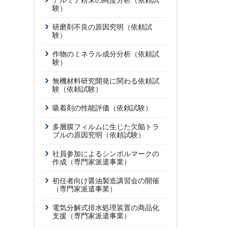
アルミナ粉末の純度分析（依頼試
験）
研磨剤不良の原因究明（依頼試
験）
作物のミネラル成分分析（依頼試
験）
無機材料研究開発に関わる依頼試
験（依頼試験）
吸着剤の性能評価（依頼試験）
多層膜フィルムに生じた欠陥トラ
ブルの原因究明（依頼試験）
社員参加によるシンボルマークの
作成（専門家派遣事業）
初任者向け醤油製造講習会の開催
（専門家派遣事業）
電気分解式排水処理装置の商品化
支援（専門家派遣事業）