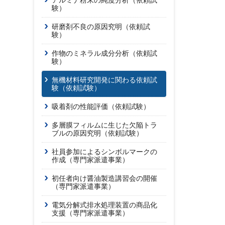
アルミナ粉末の純度分析（依頼試
験）
研磨剤不良の原因究明（依頼試
験）
作物のミネラル成分分析（依頼試
験）
無機材料研究開発に関わる依頼試
験（依頼試験）
吸着剤の性能評価（依頼試験）
多層膜フィルムに生じた欠陥トラ
ブルの原因究明（依頼試験）
社員参加によるシンボルマークの
作成（専門家派遣事業）
初任者向け醤油製造講習会の開催
（専門家派遣事業）
電気分解式排水処理装置の商品化
支援（専門家派遣事業）