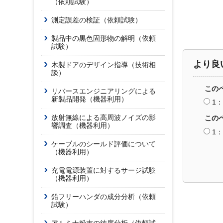
（依頼試験）
測定誤差の検証（依頼試験）
製品中の黒色固形物の解明（依頼
試験）
より良
木製ドアのデザイン指導（技術相
談）
この
リバースエンジニアリングによる
新製品開発（機器利用）
1
放射無線による高周波ノイズの影
この
響調査（機器利用）
1
ケーブルのシールド評価について
（機器利用）
充電電源装置に対するサージ試験
（機器利用）
鉛フリーハンダの成分分析（依頼
試験）