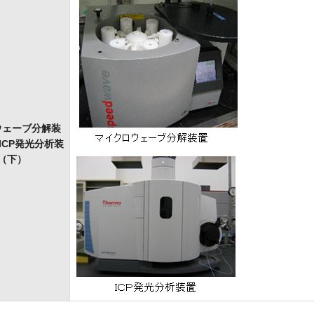
ウェーブ分解装
ICP発光分析装
（下）