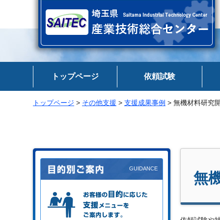
埼玉県 産業技術総合センター
トップページ
依頼試験
トップページ
>
その他支援
>
支援成果事例
> 無機材料研究
無
お客様の目的に応じた支援メニュー
をご案内します。