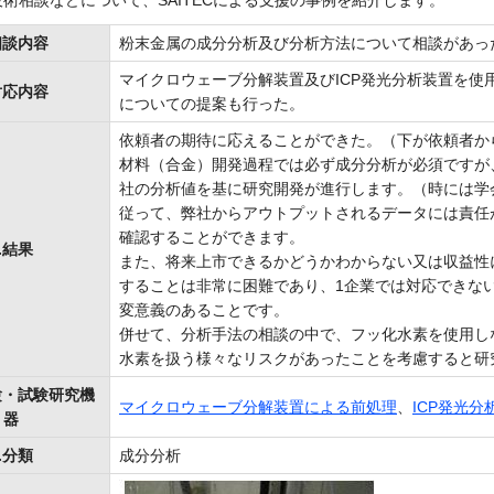
術相談などについて、SAITECによる支援の事例を紹介します。
相談内容
粉末金属の成分分析及び分析方法について相談があっ
マイクロウェーブ分解装置及びICP発光分析装置を
対応内容
についての提案も行った。
依頼者の期待に応えることができた。（下が依頼者か
材料（合金）開発過程では必ず成分分析が必須ですが
社の分析値を基に研究開発が進行します。（時には学
従って、弊社からアウトプットされるデータには責任
確認することができます。
.結果
また、将来上市できるかどうかわからない又は収益性
することは非常に困難であり、1企業では対応できな
変意義のあることです。
併せて、分析手法の相談の中で、フッ化水素を使用し
水素を扱う様々なリスクがあったことを考慮すると研
験・試験研究機
マイクロウェーブ分解装置による前処理
、
ICP発光
器
.分類
成分分析