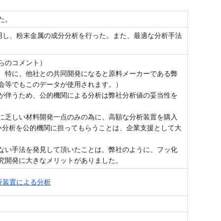
た。
使用し、粉末金属の成分分析を行った。また、最適な分析手法
らのコメント）
、特に、他社との共同開発になると原料メーカーである弊
会等でもこのデータが使用されます。）
が伴うため、公的機関による分析は弊社分析値の妥当性を
に乏しい材料開発一点のみの為に、高額な分析装置を購入
い分析を公的機関に担ってもらうことは、企業支援として大
ない手法を発見して頂いたことは、弊社のように、フッ化
究開発に大きなメリットがありました。
分析装置による分析