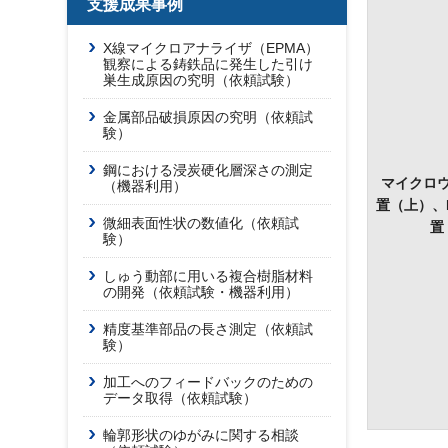
支援成果事例
X線マイクロアナライザ（EPMA）
観察による鋳鉄品に発生した引け
巣生成原因の究明（依頼試験）
金属部品破損原因の究明（依頼試
験）
鋼における浸炭硬化層深さの測定
マイクロ
（機器利用）
置（上）、
微細表面性状の数値化（依頼試
置
験）
しゅう動部に用いる複合樹脂材料
の開発（依頼試験・機器利用）
精度基準部品の長さ測定（依頼試
験）
加工へのフィードバックのための
データ取得（依頼試験）
輪郭形状のゆがみに関する相談