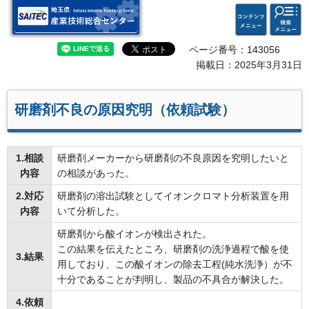
検索・
コンテ
埼玉県 産業技術総合セン
共通メ
ンツメ
ター
ニュー
ニュー
ページ番号：143056
掲載日：2025年3月31日
研磨剤不良の原因究明（依頼試験）
1.相談
研磨剤メーカーから研磨剤の不良原因を究明したいと
内容
の相談があった。
2.対応
研磨剤の溶出試験としてイオンクロマト分析装置を用
内容
いて分析した。
研磨剤から酸イオンが検出された。
この結果を伝えたところ、研磨剤の洗浄過程で酸を使
3.結果
用しており、この酸イオンの除去工程(純水洗浄）が不
十分であることが判明し、製品の不具合が解決した。
4.依頼