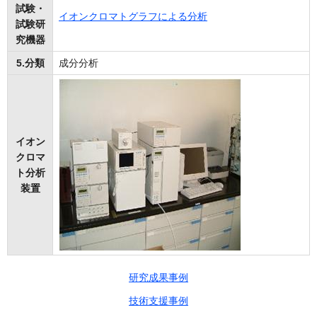
試験・
イオンクロマトグラフによる分析
試験研
究機器
5.分類
成分分析
イオン
クロマ
ト分析
装置
研究成果事例
技術支援事例