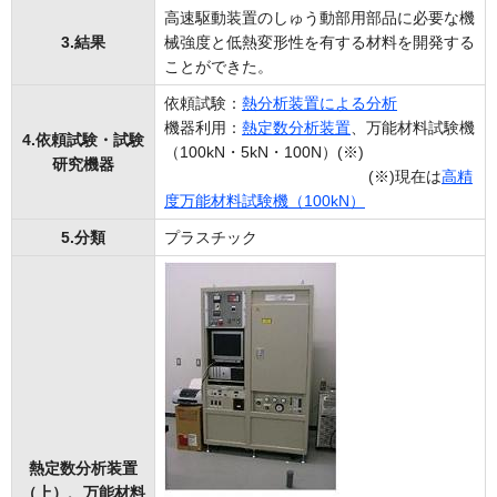
高速駆動装置のしゅう動部用部品に必要な機
3.結果
械強度と低熱変形性を有する材料を開発する
ことができた。
依頼試験：
熱分析装置による分析
機器利用：
熱定数分析装置
、万能材料試験機
4.依頼試験・試験
（100kN・5kN・100N）(※)
研究機器
(※)現在は
高精
度万能材料試験機（100kN）
5.分類
プラスチック
熱定数分析装置
（上）、万能材料