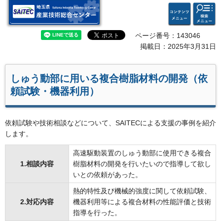
検索・
コンテ
埼玉県 産業技術総合セン
共通メ
ンツメ
ター
ニュー
ニュー
ページ番号：143046
掲載日：2025年3月31日
しゅう動部に用いる複合樹脂材料の開発（依
頼試験・機器利用）
依頼試験や技術相談などについて、SAITECによる支援の事例を紹介
します。
高速駆動装置のしゅう動部に使用できる複合
1.相談内容
樹脂材料の開発を行いたいので指導して欲し
いとの依頼があった。
熱的特性及び機械的強度に関して依頼試験、
2.対応内容
機器利用等による複合材料の性能評価と技術
指導を行った。