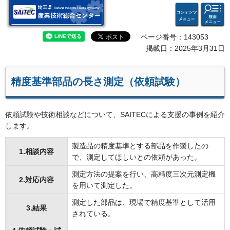
検索・
コンテ
埼玉県 産業技術総合セン
共通メ
ンツメ
ター
ニュー
ニュー
ページ番号：143053
掲載日：2025年3月31日
精度基準部品の長さ測定（依頼試験）
依頼試験や技術相談などについて、SAITECによる支援の事例を紹介
します。
製造品の精度基準とする部品を作製したの
1.相談内容
で、測定してほしいとの依頼があった。
測定方法の提案を行い、高精度三次元測定機
2.対応内容
を用いて測定した。
測定した部品は、現場で精度基準として活用
3.結果
されている。