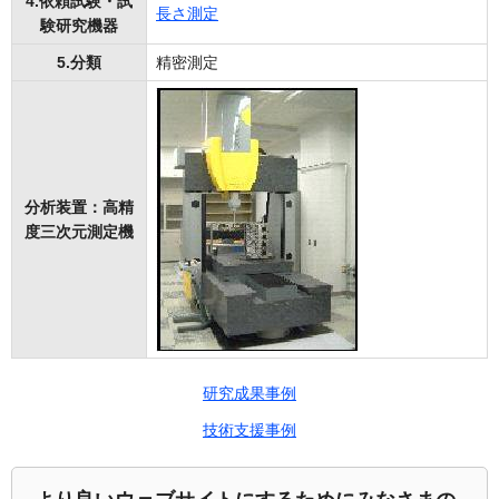
4.依頼試験・試
長さ測定
験研究機器
5.分類
精密測定
分析装置：高精
度三次元測定機
研究成果事例
技術支援事例