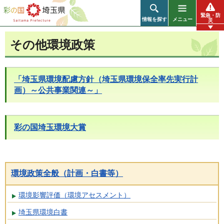
彩の国 埼玉県
緊急・防
情報を探す
メニュー
災
その他環境政策
「埼玉県環境配慮方針（埼玉県環境保全率先実行計
画）～公共事業関連～」
彩の国埼玉環境大賞
環境政策全般（計画・白書等）
環境影響評価（環境アセスメント）
埼玉県環境白書