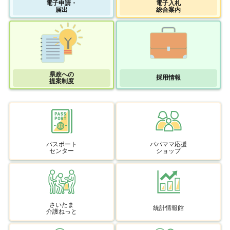
電子申請・
電子入札
届出
総合案内
県政への
採用情報
提案制度
パスポート
パパママ応援
センター
ショップ
さいたま
統計情報館
介護ねっと