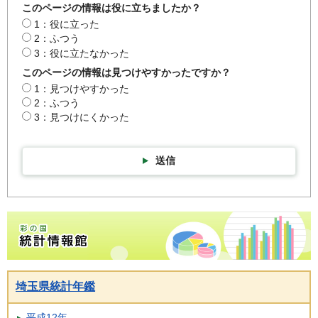
このページの情報は役に立ちましたか？
1：役に立った
2：ふつう
3：役に立たなかった
このページの情報は見つけやすかったですか？
1：見つけやすかった
2：ふつう
3：見つけにくかった
送信
彩の国統計情報館トップページ
埼玉県統計年鑑
平成12年