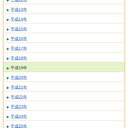
平成13年
平成14年
平成15年
平成16年
平成17年
平成18年
平成19年
平成20年
平成21年
平成22年
平成23年
平成24年
平成25年