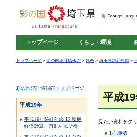
彩の国 埼玉県
Foreign Langu
トップページ
くらし・環境
トップページ
>
彩の国統計情報館
>
総合
>
埼玉県統計年鑑
>
彩の国統計情報館トップページ
平成19
平成19年
平成19年統計年鑑 12 県民
見たい資料をク
経済計算・市町村民所得
1-1 地勢