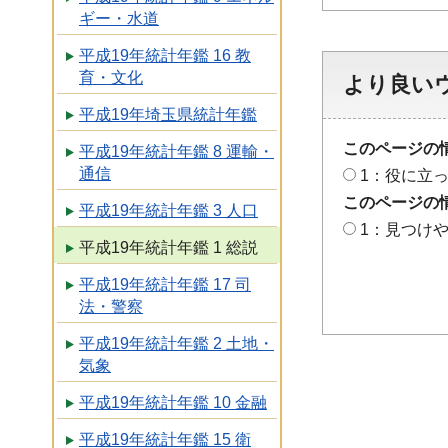
ギー・水道
平成19年統計年鑑 16 教
育・文化
より良い
平成19年埼玉県統計年鑑
このページの
平成19年統計年鑑 8 運輸・
通信
1：役に立
このページの
平成19年統計年鑑 3 人口
1：見つけ
平成19年統計年鑑 1 総説
平成19年統計年鑑 17 司
法・警察
平成19年統計年鑑 2 土地・
気象
平成19年統計年鑑 10 金融
平成19年統計年鑑 15 衛