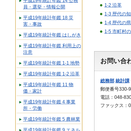
平成19年統計年鑑 14 公務
1-2 沿革
員・選挙・情報公開
1-3 歴代の
平成19年統計年鑑 18 災
1-4 歴代
害・事故
1-5 市町
平成19年統計年鑑 はしがき
平成19年統計年鑑 利用上の
注意
お問い合
平成19年統計年鑑 1-1 地勢
平成19年統計年鑑 1-2 沿革
総務部
統計課
平成19年統計年鑑 11 物
郵便番号330
価・家計
電話：048-830
平成19年統計年鑑 4 事業
ファックス：048
所・労働
平成19年統計年鑑 5 農林業
平成19年統計年鑑 9 エネル