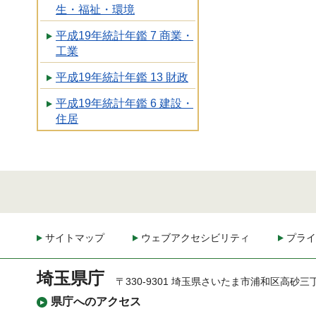
生・福祉・環境
平成19年統計年鑑 7 商業・
工業
平成19年統計年鑑 13 財政
平成19年統計年鑑 6 建設・
住居
サイトマップ
ウェブアクセシビリティ
プライ
埼玉県庁
〒330-9301 埼玉県さいたま市浦和区高砂三
県庁へのアクセス