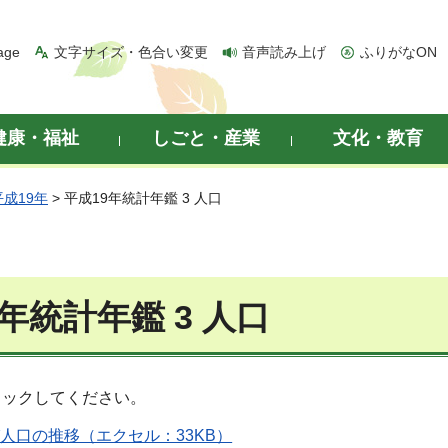
age
文字サイズ・色合い変更
音声読み上げ
ふりがなON
健康・福祉
しごと・産業
文化・教育
平成19年
> 平成19年統計年鑑 3 人口
年統計年鑑 3 人口
リックしてください。
及び人口の推移（エクセル：33KB）