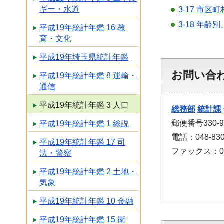
ギー・水道
3-17 市
3-18 年
平成19年統計年鑑 16 教
育・文化
平成19年埼玉県統計年鑑
お問い合
平成19年統計年鑑 8 運輸・
通信
平成19年統計年鑑 3 人口
総務部
統計課
郵便番号330
平成19年統計年鑑 1 総説
電話：048-830
平成19年統計年鑑 17 司
ファックス：048
法・警察
平成19年統計年鑑 2 土地・
気象
平成19年統計年鑑 10 金融
平成19年統計年鑑 15 衛