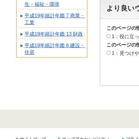
生・福祉・環境
より良い
平成19年統計年鑑 7 商業・
工業
このページの
平成19年統計年鑑 13 財政
1：役に立
このページの
平成19年統計年鑑 6 建設・
住居
1：見つけ
サイトマップ
ウェブアクセシビリティ
プライ