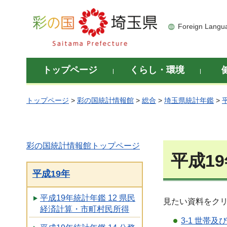
彩の国 埼玉県
Foreign Langu
トップページ
くらし・環境
トップページ
>
彩の国統計情報館
>
総合
>
埼玉県統計年鑑
>
彩の国統計情報館トップページ
平成19
平成19年
平成19年統計年鑑 12 県民
見たい資料をク
経済計算・市町村民所得
3-1 世帯