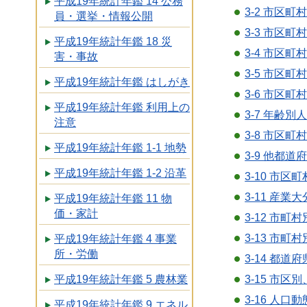
平成19年統計年鑑 14 公務
3-2 市区
員・選挙・情報公開
3-3 市区
平成19年統計年鑑 18 災
3-4 市区
害・事故
3-5 市区
平成19年統計年鑑 はしがき
3-6 市区
平成19年統計年鑑 利用上の
3-7 年齢別
注意
3-8 市区
平成19年統計年鑑 1-1 地勢
3-9 他都
平成19年統計年鑑 1-2 沿革
3-10 市
3-11 産
平成19年統計年鑑 11 物
価・家計
3-12 市
3-13 市
平成19年統計年鑑 4 事業
所・労働
3-14 都
3-15 市
平成19年統計年鑑 5 農林業
3-16 人
平成19年統計年鑑 9 エネル