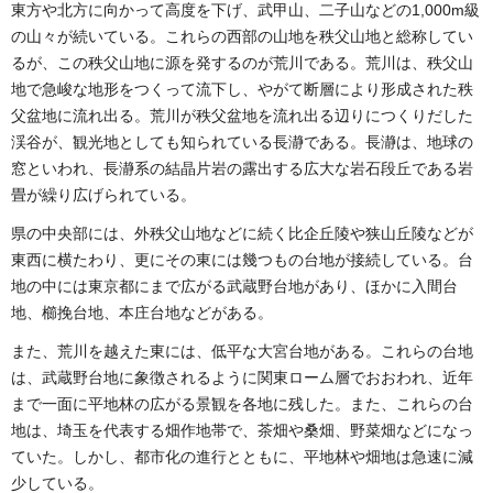
東方や北方に向かって高度を下げ、武甲山、二子山などの1,000m級
の山々が続いている。これらの西部の山地を秩父山地と総称してい
るが、この秩父山地に源を発するのが荒川である。荒川は、秩父山
地で急峻な地形をつくって流下し、やがて断層により形成された秩
父盆地に流れ出る。荒川が秩父盆地を流れ出る辺りにつくりだした
渓谷が、観光地としても知られている長瀞である。長瀞は、地球の
窓といわれ、長瀞系の結晶片岩の露出する広大な岩石段丘である岩
畳が繰り広げられている。
県の中央部には、外秩父山地などに続く比企丘陵や狭山丘陵などが
東西に横たわり、更にその東には幾つもの台地が接続している。台
地の中には東京都にまで広がる武蔵野台地があり、ほかに入間台
地、櫛挽台地、本庄台地などがある。
また、荒川を越えた東には、低平な大宮台地がある。これらの台地
は、武蔵野台地に象徴されるように関東ローム層でおおわれ、近年
まで一面に平地林の広がる景観を各地に残した。また、これらの台
地は、埼玉を代表する畑作地帯で、茶畑や桑畑、野菜畑などになっ
ていた。しかし、都市化の進行とともに、平地林や畑地は急速に減
少している。