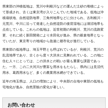
県東部の沖積低地は、荒川や利根川などの運んだ土砂の堆積によっ
て形成され、古くは東京湾が入りこんでいた地域である。低地は沖
積扇状地、自然堤防地帯、三角州地帯などに分けられ、古利根川・
元荒川、中川に沿って発達した自然堤防の後背湿地には湖沼地帯も
点在している。これらの低地は、近世初期の利根川、荒川の流路変
更、それに続く新田開発により水田化が進み、県の穀倉地帯となっ
ていたが、東京寄りの地域から急速に都市化が進行している。
県東部の低地帯は、埼玉平野とも呼ばれているが、利根川、荒川の
乱流地帯であり、古くから度々大洪水に見舞われている。この地に
住む人々にとっては、この洪水との戦いが最も重要な課題であっ
た。一方、この二大河川が豊富な用水をもたらし、県内には見沼代
用水、葛西用水など、多くの農業用水網ができている。
近年の埼玉県は、人口の増加により、中央部の台地や東部の低地も
宅地化が進み、自然景観の変化が著しい。
お問い合わせ