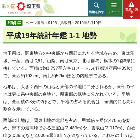
彩の国 埼玉県
緊急・防
情報を探す
メニュー
災
ページ番号：9195
掲載日：2019年3月19日
平成19年統計年鑑 1-1 地勢
埼玉県は、関東地方の中央部から西部にわたる地域を占め、東は茨
城、千葉、西は長野、山梨、南は東京、北は群馬、栃木の1都6県に
接している。面積は約3,797平方キロメートル(47都道府県中39位)
で、東西約103km、南北約52kmほどの内陸県である。
地形は、大きく西部の山地と東部の平地に二分されるが、東部の平
地は更に県中央部の台地と、県東部の低地に分かれている。平地
は、全面積の3分の2ほどで、平地の占める割合は、全国的にも高い
割合を示している。
西部の山地は、関東山地の北部を占め、甲武信ヶ岳(2,475m)を始
め、県下の最高峰である三宝山(2,483m)や、雲取山(2,017m)、白石
山(2,036m)など2,000m級の山々が連なっている。これらの山々は、