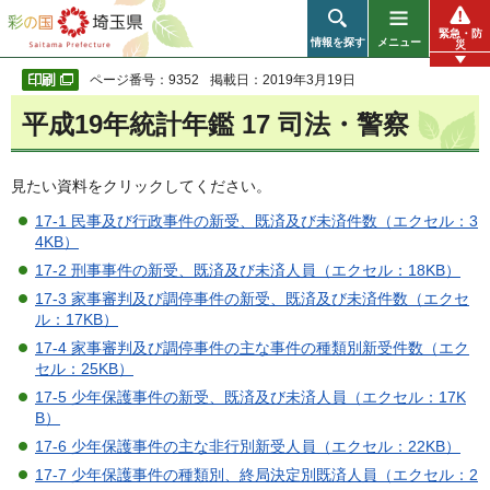
彩の国 埼玉県
緊急・防
情報を探す
メニュー
災
ページ番号：9352
掲載日：2019年3月19日
平成19年統計年鑑 17 司法・警察
見たい資料をクリックしてください。
17-1 民事及び行政事件の新受、既済及び未済件数（エクセル：3
4KB）
17-2 刑事事件の新受、既済及び未済人員（エクセル：18KB）
17-3 家事審判及び調停事件の新受、既済及び未済件数（エクセ
ル：17KB）
17-4 家事審判及び調停事件の主な事件の種類別新受件数（エク
セル：25KB）
17-5 少年保護事件の新受、既済及び未済人員（エクセル：17K
B）
17-6 少年保護事件の主な非行別新受人員（エクセル：22KB）
17-7 少年保護事件の種類別、終局決定別既済人員（エクセル：2