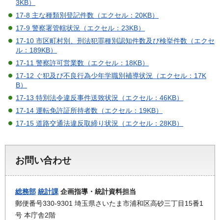
3KB）
17-8 主な種類別登記件数（エクセル：20KB）
17-9 警察署管轄状況（エクセル：23KB）
17-10 市区町村別、刑法犯罪種別認知件数及び検挙件数（エクセ
ル：189KB）
17-11 警察許可営業数（エクセル：18KB）
17-12 ぐ犯及び不良行為少年学職別補導状況（エクセル：17K
B）
17-13 特別法令違反事件送致状況（エクセル：46KB）
17-14 運転免許証所持者数（エクセル：19KB）
17-15 道路交通法違反取締り状況（エクセル：28KB）
お問い合わせ
総務部
統計課
企画指導・統計資料担当
郵便番号330-9301 埼玉県さいたま市浦和区高砂三丁目15番1
号 本庁舎2階