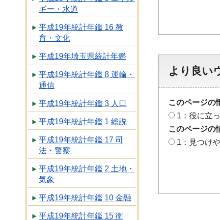
ギー・水道
平成19年統計年鑑 16 教
育・文化
平成19年埼玉県統計年鑑
より良い
平成19年統計年鑑 8 運輸・
通信
このページの
平成19年統計年鑑 3 人口
1：役に立
平成19年統計年鑑 1 総説
このページの
平成19年統計年鑑 17 司
1：見つけ
法・警察
平成19年統計年鑑 2 土地・
気象
平成19年統計年鑑 10 金融
平成19年統計年鑑 15 衛