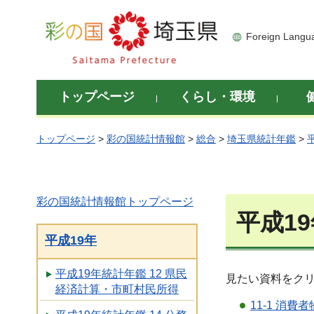
彩の国 埼玉県
Foreign Langu
トップページ
くらし・環境
トップページ
>
彩の国統計情報館
>
総合
>
埼玉県統計年鑑
>
彩の国統計情報館トップページ
平成1
平成19年
平成19年統計年鑑 12 県民
見たい資料をク
経済計算・市町村民所得
11-1 消