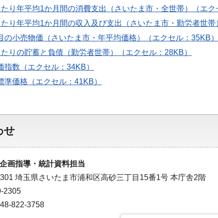
世帯当たり年平均1か月間の消費支出（さいたま市・全世帯）（エクセ
世帯当たり年平均1か月間の収入及び支出（さいたま市・勤労者世帯
要品目の小売物価（さいたま市・年平均価格）（エクセル：35KB
世帯当たりの貯蓄と負債（勤労者世帯）（エクセル：28KB）
物価指数（エクセル：34KB）
地の標準価格（エクセル：41KB）
わせ
企画指導・統計資料担当
-9301 埼玉県さいたま市浦和区高砂三丁目15番1号 本庁舎2階
-2305
-822-3758