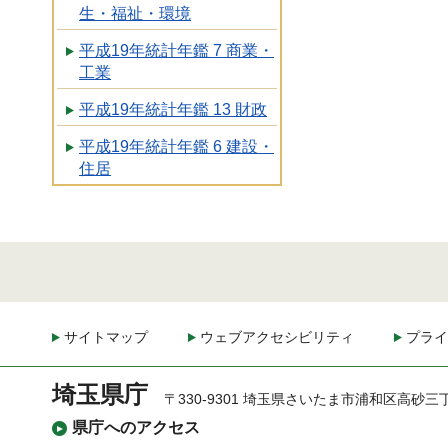
生・福祉・環境
平成19年統計年鑑 7 商業・
工業
平成19年統計年鑑 13 財政
平成19年統計年鑑 6 建設・
住居
サイトマップ
ウェブアクセシビリティ
プライ
埼玉県庁
〒330-9301 埼玉県さいたま市浦和区高砂三
県庁へのアクセス