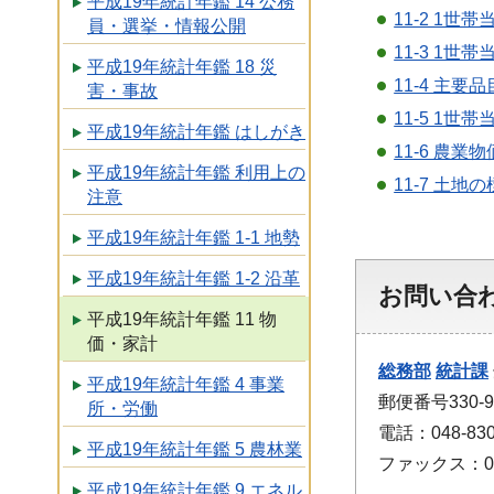
平成19年統計年鑑 14 公務
11-2 1
員・選挙・情報公開
11-3 1
平成19年統計年鑑 18 災
11-4 主
害・事故
11-5 1
平成19年統計年鑑 はしがき
11-6 農業
平成19年統計年鑑 利用上の
11-7 土
注意
平成19年統計年鑑 1-1 地勢
平成19年統計年鑑 1-2 沿革
お問い合
平成19年統計年鑑 11 物
価・家計
総務部
統計課
平成19年統計年鑑 4 事業
郵便番号330
所・労働
電話：048-830
平成19年統計年鑑 5 農林業
ファックス：048
平成19年統計年鑑 9 エネル