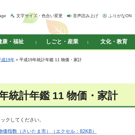
age
文字サイズ・色合い変更
音声読み上げ
ふりがなON
健康・福祉
しごと・産業
文化・教育
平成19年
> 平成19年統計年鑑 11 物価・家計
9年統計年鑑 11 物価・家計
リックしてください。
費者物価指数（さいたま市）（エクセル：82KB）