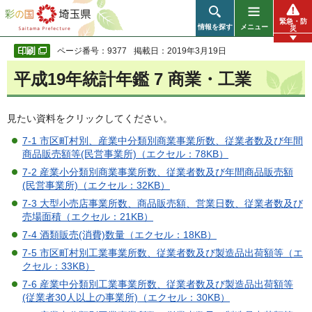
彩の国 埼玉県
緊急・防
情報を探す
メニュー
災
ページ番号：9377
掲載日：2019年3月19日
平成19年統計年鑑 7 商業・工業
見たい資料をクリックしてください。
7-1 市区町村別、産業中分類別商業事業所数、従業者数及び年間
商品販売額等(民営事業所)（エクセル：78KB）
7-2 産業小分類別商業事業所数、従業者数及び年間商品販売額
(民営事業所)（エクセル：32KB）
7-3 大型小売店事業所数、商品販売額、営業日数、従業者数及び
売場面積（エクセル：21KB）
7-4 酒類販売(消費)数量（エクセル：18KB）
7-5 市区町村別工業事業所数、従業者数及び製造品出荷額等（エ
クセル：33KB）
7-6 産業中分類別工業事業所数、従業者数及び製造品出荷額等
(従業者30人以上の事業所)（エクセル：30KB）