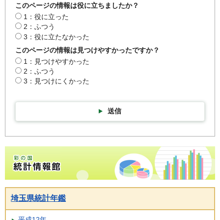
このページの情報は役に立ちましたか？
1：役に立った
2：ふつう
3：役に立たなかった
このページの情報は見つけやすかったですか？
1：見つけやすかった
2：ふつう
3：見つけにくかった
送信
彩の国統計情報館トップページ
埼玉県統計年鑑
平成12年