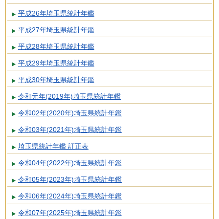
平成26年埼玉県統計年鑑
平成27年埼玉県統計年鑑
平成28年埼玉県統計年鑑
平成29年埼玉県統計年鑑
平成30年埼玉県統計年鑑
令和元年(2019年)埼玉県統計年鑑
令和02年(2020年)埼玉県統計年鑑
令和03年(2021年)埼玉県統計年鑑
埼玉県統計年鑑 訂正表
令和04年(2022年)埼玉県統計年鑑
令和05年(2023年)埼玉県統計年鑑
令和06年(2024年)埼玉県統計年鑑
令和07年(2025年)埼玉県統計年鑑