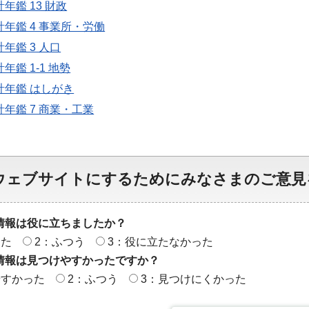
年鑑 13 財政
計年鑑 4 事業所・労働
年鑑 3 人口
年鑑 1-1 地勢
計年鑑 はしがき
計年鑑 7 商業・工業
ウェブサイトにするためにみなさまのご意見
情報は役に立ちましたか？
った
2：ふつう
3：役に立たなかった
情報は見つけやすかったですか？
やすかった
2：ふつう
3：見つけにくかった