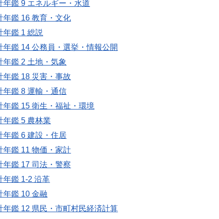
計年鑑 9 エネルギー・水道
計年鑑 16 教育・文化
年鑑 1 総説
計年鑑 14 公務員・選挙・情報公開
計年鑑 2 土地・気象
計年鑑 18 災害・事故
計年鑑 8 運輸・通信
計年鑑 15 衛生・福祉・環境
計年鑑 5 農林業
計年鑑 6 建設・住居
計年鑑 11 物価・家計
計年鑑 17 司法・警察
年鑑 1-2 沿革
年鑑 10 金融
計年鑑 12 県民・市町村民経済計算