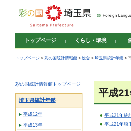
彩の国 埼玉県
Foreign Langu
トップページ
くらし・環境
トップページ
>
彩の国統計情報館
>
総合
>
埼玉県統計年鑑
> 
彩の国統計情報館トップページ
平成2
埼玉県統計年鑑
平成12年
平成21年統
平成21年埼
平成13年