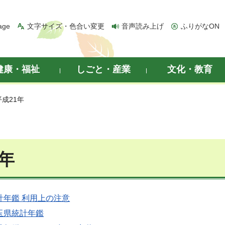
age
文字サイズ・色合い変更
音声読み上げ
ふりがなON
健康・福祉
しごと・産業
文化・教育
平成21年
1年
計年鑑 利用上の注意
玉県統計年鑑