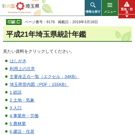
彩の国 埼玉県
緊急・防
情報を探す
メニュー
災
ページ番号：9176
掲載日：2019年3月18日
平成21年埼玉県統計年鑑
見たい資料をクリックしてください。
はしがき
利用上の注意
主要改正点一覧（エクセル：34KB）
埼玉県管内図（PDF：155KB）
1 総説
2 土地・気象
3 人口
4 事業所・労働
5 農林業
6 建設・住居