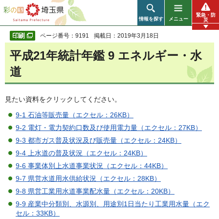
彩の国 埼玉県
緊急・防
情報を探す
メニュー
災
ページ番号：9191
掲載日：2019年3月18日
平成21年統計年鑑 9 エネルギー・水
道
見たい資料をクリックしてください。
9-1 石油等販売量（エクセル：26KB）
9-2 電灯・電力契約口数及び使用電力量（エクセル：27KB）
9-3 都市ガス普及状況及び販売量（エクセル：24KB）
9-4 上水道の普及状況（エクセル：24KB）
9-6 事業体別上水道事業状況（エクセル：44KB）
9-7 県営水道用水供給状況（エクセル：28KB）
9-8 県営工業用水道事業配水量（エクセル：20KB）
9-9 産業中分類別、水源別、用途別1日当たり工業用水量（エク
セル：33KB）