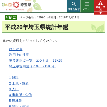
彩の国 埼玉県
緊急・防
情報を探す
メニュー
災
ページ番号：42990
掲載日：2019年3月11日
平成26年埼玉県統計年鑑
見たい資料をクリックしてください。
はしがき
利用上の注意
主要改正点一覧（エクセル：33KB）
埼玉県管内図（PDF：715KB）
1 総説
2 土地・気象
3 人口
4 事業所・労働
5 農林業
6 建設・住宅