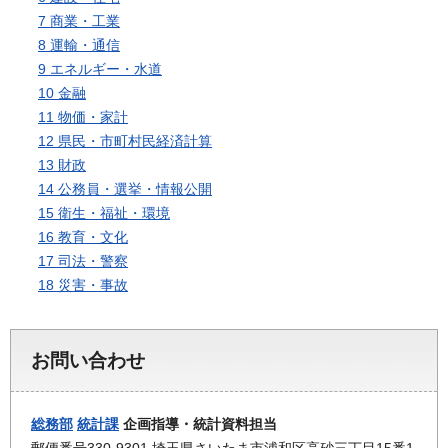
7 商業・工業
8 運輸・通信
9 エネルギー・水道
10 金融
11 物価・家計
12 県民・市町村民経済計算
13 財政
14 公務員・選挙・情報公開
15 衛生・福祉・環境
16 教育・文化
17 司法・警察
18 災害・事故
お問い合わせ
総務部
統計課
企画指導・統計資料担当
郵便番号330-9301 埼玉県さいたま市浦和区高砂三丁目15番1