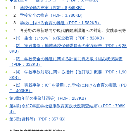
◆第2章 4 一括ダウンロード（PDF：9,740KB）
1
学校保健の充実（PDF：8,649KB）
2
学校安全の推進（PDF：3,780KB）
3
学校における食育の推進（PDF：1,582KB）
4 各分野の最新動向や現代的健康課題への対応、実践事例等
-
⑴ 生命（いのち）の安全教育（PDF：828KB）
-
⑵ 実践事例：地域学校保健委員会の実践報告（PDF：6,25
8KB）
-
⑶ 学校安全の推進に関する計画に係る取り組み状況調査
（PDF：332KB）
-
⑷ 学校事故対応に関する指針【改訂版】概要（PDF：1,90
8KB）
-
⑸ 実践事例：ICTを活用した学校における食育の実践（PD
F：403KB）
第3章(年間の事業計画等)（PDF：257KB）
第4章(令和7年度学校健康教育実践状況調査結果)（PDF：798K
B）
第5章(資料等)（PDF：357KB）