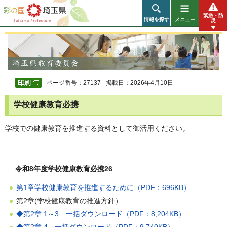
彩の国 埼玉県
緊急・防
情報を探す
メニュー
災
ページ番号：27137
掲載日：2026年4月10日
学校健康教育必携
学校での健康教育を推進する資料として御活用ください。
令和8年度学校健康教育必携26
第1章学校健康教育を推進するために（PDF：696KB）
第2章(学校健康教育の推進方針）
◆第2章 1～3 一括ダウンロード（PDF：8,204KB）