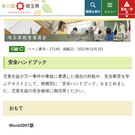
彩の国 埼玉県
緊急・防
情報を探す
メニュー
災
ページ番号：27145
掲載日：2022年10月3日
安全ハンドブック
児童生徒が万一事件や事故に遭遇した場合の対処や、安全教育を学
ぶテキストとして、校種別に「安全ハンドブック」をまとめまし
た。児童生徒の安全確保に御活用ください。
おもて
Word2007版