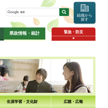
組織から
探す
緊急・防災
県政情報・統計
生涯学習・文化財
広聴・広報