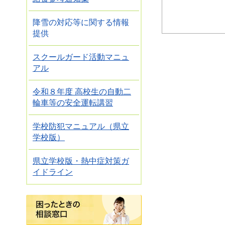
降雪の対応等に関する情報
提供
スクールガード活動マニュ
アル
令和８年度 高校生の自動二
輪車等の安全運転講習
学校防犯マニュアル（県立
学校版）
県立学校版・熱中症対策ガ
イドライン
困ったときの相談窓口