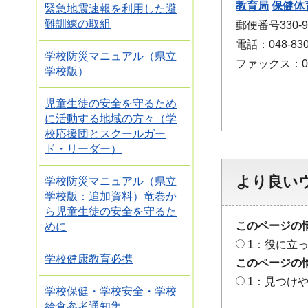
教育局
保健体
緊急地震速報を利用した避
難訓練の取組
郵便番号330
電話：048-830
学校防災マニュアル（県立
ファックス：048
学校版）
児童生徒の安全を守るため
に活動する地域の方々（学
校応援団とスクールガー
ド・リーダー）
より良い
学校防災マニュアル（県立
学校版：追加資料）竜巻か
ら児童生徒の安全を守るた
このページの
めに
1：役に立
学校健康教育必携
このページの
1：見つけ
学校保健・学校安全・学校
給食参考通知集