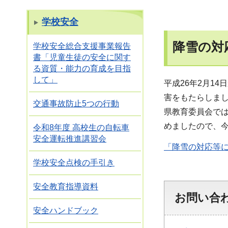
学校安全
降雪の対
学校安全総合支援事業報告
書「児童生徒の安全に関す
る資質・能力の育成を目指
して」
平成26年2月1
害をもたらしま
交通事故防止5つの行動
県教育委員会で
めましたので、
令和8年度 高校生の自転車
安全運転推進講習会
「降雪の対応等に
学校安全点検の手引き
安全教育指導資料
お問い合
安全ハンドブック