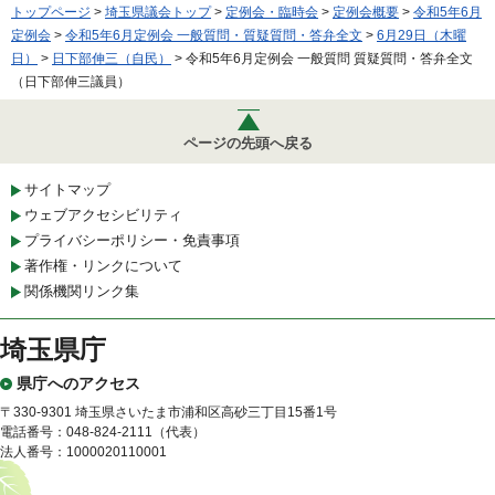
トップページ
>
埼玉県議会トップ
>
定例会・臨時会
>
定例会概要
>
令和5年6月
定例会
>
令和5年6月定例会 一般質問・質疑質問・答弁全文
>
6月29日（木曜
日）
>
日下部伸三（自民）
> 令和5年6月定例会 一般質問 質疑質問・答弁全文
（日下部伸三議員）
ページの先頭へ戻る
サイトマップ
ウェブアクセシビリティ
プライバシーポリシー・免責事項
著作権・リンクについて
関係機関リンク集
埼玉県庁
県庁へのアクセス
〒330-9301 埼玉県さいたま市浦和区高砂三丁目15番1号
電話番号：048-824-2111（代表）
法人番号：1000020110001