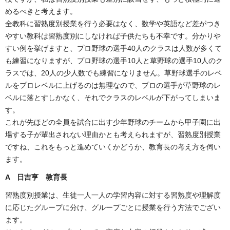
めるべきと考えます。
全教科に習熟度別授業を行う必要はなく、数学や英語など差がつき
やすい教科は習熟度別にしなければ子供たちも不幸です。分かりや
すい例を挙げますと、プロ野球の選手40人のクラスは人数が多くて
も練習になりますが、プロ野球の選手10人と草野球の選手10人のク
ラスでは、20人の少人数でも練習になりません。草野球選手のレベ
ルをプロレベルに上げるのは無理なので、プロの選手が草野球のレ
ベルに落とすしかなく、それでクラスのレベルが下がってしまいま
す。
これが先ほどの全員を試合に出す少年野球のチームから甲子園に出
場する子が輩出されない理由かとも考えられますが、習熟度別授業
ですね、これをもっと進めていくかどうか、教育長の考え方を伺い
ます。
A 日吉亨 教育長
習熟度別授業は、生徒一人一人の学習内容に対する習熟度や理解度
に応じたグループに分け、グループごとに授業を行う方法でござい
ます。