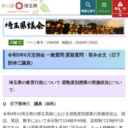
彩の国 埼玉県
緊急・防
情報を探す
メニュー
災
ページ番号：239298
掲載日：2026年7月9日
令和5年6月定例会 一般質問 質疑質問・答弁全文（日下
部伸三議員）
埼玉県の教育行政について-習熟度別授業の実施状況につい
て-
Q 日下部伸三 議員（自民）
令和4年の埼玉県の県立高校における習熟度別授業の実施状況は、国
語、英語、数学において全日制で134校中69校、定時制で23校中10
校ですが、私は習熟度別授業も差別に該当せず、もっと積極的に進