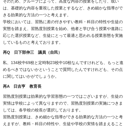
そのため、グループによって、高度な内容の授業をしたり、或い
は、基礎的な内容を重視した授業とするなど、きめ細かな指導がで
きる効果的な方法の一つと考えます。
学校においては、習熟に差の付きやすい教科・科目の特性や生徒の
実態を踏まえ、習熟度別授業を始め、他者と学び合う授業や進路に
応じた選択授業など、生徒にとって最適と思われる授業形態を実施
しているものと考えております。
再Q 日下部伸三 議員（自民）
私、134校中69校と定時制23校中10校なんですけれども、もっと進
めるべきではないかということで質問したんですけれども、その点
に関してはいかがでしょうか。
再A 日吉亨 教育長
習熟度別授業は効果的な学習形態の一つではございますが、生徒の
実情は学校によって異なりますので、習熟度別授業の実施につきま
しては、各学校の校長が選択しております。
習熟度別授業は、きめ細かな指導ができる効果的な方法の一つと考
えますが、教科・科目の特性や、生徒や学校の実情を踏まえること