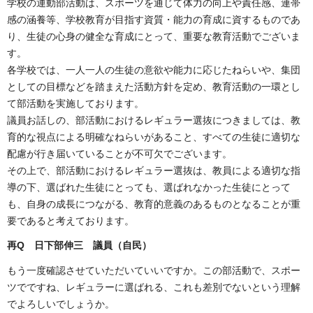
学校の運動部活動は、スポーツを通じて体力の向上や責任感、連帯
感の涵養等、学校教育が目指す資質・能力の育成に資するものであ
り、生徒の心身の健全な育成にとって、重要な教育活動でございま
す。
各学校では、一人一人の生徒の意欲や能力に応じたねらいや、集団
としての目標などを踏まえた活動方針を定め、教育活動の一環とし
て部活動を実施しております。
議員お話しの、部活動におけるレギュラー選抜につきましては、教
育的な視点による明確なねらいがあること、すべての生徒に適切な
配慮が行き届いていることが不可欠でございます。
その上で、部活動におけるレギュラー選抜は、教員による適切な指
導の下、選ばれた生徒にとっても、選ばれなかった生徒にとって
も、自身の成長につながる、教育的意義のあるものとなることが重
要であると考えております。
再Q 日下部伸三 議員（自民）
もう一度確認させていただいていいですか。この部活動で、スポー
ツでですね、レギュラーに選ばれる、これも差別でないという理解
でよろしいでしょうか。