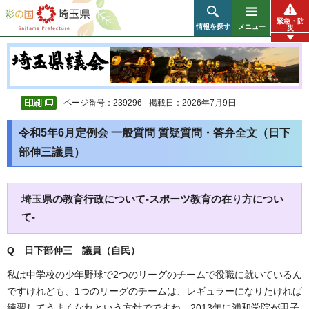
彩の国 埼玉県
緊急・防
情報を探す
メニュー
災
ページ番号：239296
掲載日：2026年7月9日
令和5年6月定例会 一般質問 質疑質問・答弁全文（日下
部伸三議員）
埼玉県の教育行政について-スポーツ教育の在り方につい
て-
Q 日下部伸三 議員（自民）
私は中学校の少年野球で2つのリーグのチームで役職に就いているん
ですけれども、1つのリーグのチームは、レギュラーになりたければ
練習してうまくなれという方針でですね、2013年に浦和学院が甲子