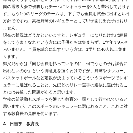
園の選抜大会で優勝したチームにレギュラーを3人も輩出しておりま
す。もう1つのリーグのチームは、下手でも全員を試合に出すという
方針でですね、高校野球のレギュラーとして甲子園に出た子はおり
ません。
現在の状況はどうかといいますと、レギュラーになりたければ練習
をしてうまくなれという方には子供たちは集まらず、1学年で9人そ
ろいません。全員を試合に出すという方は、1学年に40人以上集ま
ります。
御父兄からは「同じ会費を払っているのに、何でうちの子は試合に
出れないのか」という御意見を頂くわけですが、野球やサッカー、
バスケットボールなど定数が決まっているこういうスポーツでレギ
ュラーに選ばれることと、先ほどのリレー選手の選抜に選ばれるこ
とには共通した問題があると思います。
学校の部活動もスポーツを通じた教育の一環として行われていると
思いますが、このスポーツのレギュラーに選ばれること、これに対
する教育長の見解を伺います。
A 日吉亨 教育長