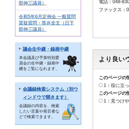
電話：048-830
部伸三議員）
ファックス：048
令和5年6月定例会 一般質問
質疑質問・答弁全文（日下
部伸三議員）
議会生中継・録画中継
本会議及び予算特別委
より良い
員会の生中継・録画中
継をご覧になれます。
このページの
1：役に立
会議録検索システム（別ウ
このページの
ィンドウで開きます）
1：見つけ
会議録の内容を、検索
したい言葉や発言者な
どで検索できます。