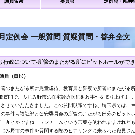
議員名簿
委員会
定例会・臨時
6月定例会 一般質問 質疑質問・答弁全
り行政について-所管のまたがる所にピットホールができ
議員（自民）
所管のまたがる所に児童虐待、教育局と警察で所管のまたがる
一般質問で、ふじみ野市の在宅診療医師射殺事件を取り上げまし
問させていただきました。この質問以降ですね、埼玉県では、
この事件も福祉部と公安委員会の所管のまたがる部分のピット
庁一丸とかですね、ワンチームという言葉を使われますけれども
ふじみ野市の事件を質問する際のヒアリングに来られた職員さ