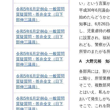
い」という言葉
令和5年6月定例会 一般質問
平成30年6月議
質疑質問・答弁全文（日下
始めたらどうか
部伸三議員）
知事は、6月26
し、児童虐待の
令和5年6月定例会 一般質問
質疑質問・答弁全文（日下
に設置され、福
部伸三議員）
れども、警察が
所管のまたがる
令和5年6月定例会 一般質問
質疑質問・答弁全文（日下
A 大野元裕 知
部伸三議員）
各部局には、割
令和5年6月定例会 一般質問
に陥り、所管業
質疑質問・答弁全文（日下
そこで、複数部
部伸三議員）
とはいえ、私も
令和5年6月定例会 一般質問
おいて発生しが
質疑質問・答弁全文（日下
そこで、これを
部伸三議員）