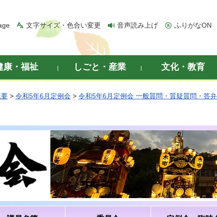
age
文字サイズ・色合い変更
音声読み上げ
ふりがなON
健康・福祉
しごと・産業
文化・教育
概要
>
令和5年6月定例会
>
令和5年6月定例会 一般質問・質疑質問・答