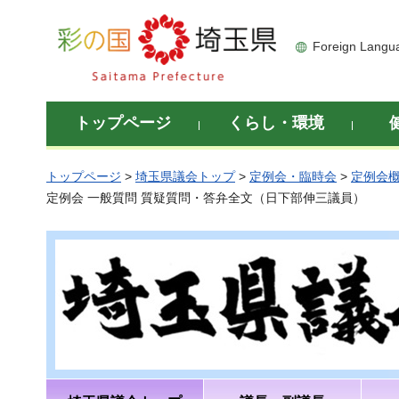
彩の国 埼玉県
Foreign Langu
トップページ
くらし・環境
トップページ
>
埼玉県議会トップ
>
定例会・臨時会
>
定例会
定例会 一般質問 質疑質問・答弁全文（日下部伸三議員）