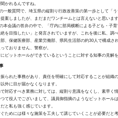
が聞かれるんですね。
会の一般質問で、埼玉県の縦割り行政改善策の第一歩として「
と提案しましたが、まだまだワンチームとは言えないと思いま
日の本会議の答弁の中で、「庁内に部局横断による子ども・子
根絶を目指したい」と発言されていますが、これを後に私、調べ
祉部、保健医療部、産業労働部、県民生活部の約30人で構成さ
入っておりません、警察が。
所にピットホールができているということに対する知事の見解
事
り振られた事務があり、責任を明確にして対応することが組織
務以外に目が届かなくなります。
局で対応すべき業務に対しては、縦割り意識をなくし、素早く
かつて役人でございまして、議員御指摘のようなピットホール
ちだと私も強く感じています。
防ぐためには様々な施策を工夫して講じていくことが必要だと