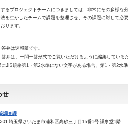
関するプロジェクトチームにつきましては、非常にその多様な
手法を生かしたチームで課題を整理させ、その課題に対して必
ております。
・答弁は速報版です。
・答弁は、一問一答形式でご覧いただけるように編集している
部にJIS規格第1・第2水準にない文字がある場合、第1・第2
わせ
策調査課
-9301 埼玉県さいたま市浦和区高砂三丁目15番1号 議事堂1階