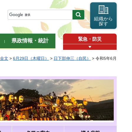
組織から
探す
緊急・防災
県政情報・統計
弁全文
>
6月29日（木曜日）
>
日下部伸三（自民）
> 令和5年6月