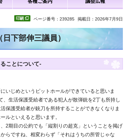
会
各種ご案内
議会広報
ページ番号：239285
掲載日：2026年7月9日
文（日下部伸三議員）
ることについて-
所にいじめというピットホールができていると思いま
て、生活保護受給者である犯人が散弾銃を2丁も所持し
生活保護受給者が銃刀を所持することができなくなりま
ホールといえると思います。
、2期目の公約でも「縦割りの超克」ということを掲げ
んからですね、相変わらず「それはうちの所管じゃな