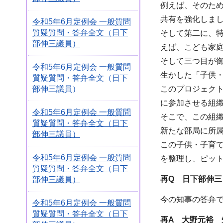
例えば、そのた
共有を強化しま
令和5年6月定例会 一般質問
質疑質問・答弁全文（日下
そして第二に、
部伸三議員）
えば、こども家
そして三つ目が
令和5年6月定例会 一般質問
生かした「子供
質疑質問・答弁全文（日下
部伸三議員）
このプロジェク
に参加させる組
令和5年6月定例会 一般質問
そこで、この組
質疑質問・答弁全文（日下
新たな部局に所
部伸三議員）
この子供・子育
令和5年6月定例会 一般質問
を整理し、ピッ
質疑質問・答弁全文（日下
再Q 日下部伸三
部伸三議員）
今の知事の答弁
令和5年6月定例会 一般質問
質疑質問・答弁全文（日下
再A 大野元裕 