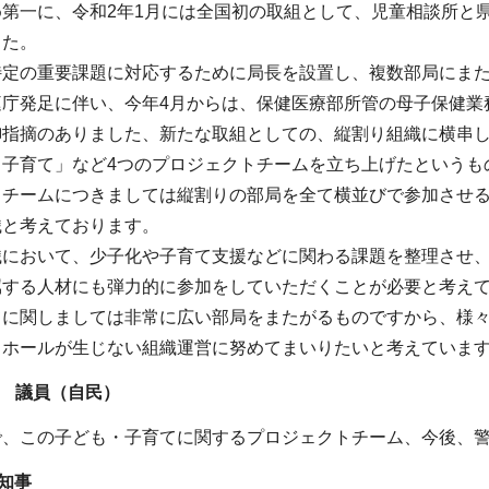
め第一に、令和2年1月には全国初の取組として、児童相談所と
した。
特定の重要課題に対応するために局長を設置し、複数部局にま
庭庁発足に伴い、今年4月からは、保健医療部所管の母子保健業
御指摘のありました、新たな取組としての、縦割り組織に横串
・子育て」など4つのプロジェクトチームを立ち上げたというも
トチームにつきましては縦割りの部局を全て横並びで参加させ
織と考えております。
織において、少子化や子育て支援などに関わる課題を整理させ
属する人材にも弾力的に参加をしていただくことが必要と考え
てに関しましては非常に広い部局をまたがるものですから、様
トホールが生じない組織運営に努めてまいりたいと考えていま
 議員（自民）
で、この子ども・子育てに関するプロジェクトチーム、今後、
知事