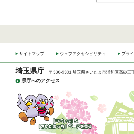
サイトマップ
ウェブアクセシビリティ
プライ
埼玉県庁
〒330-9301 埼玉県さいたま市浦和区高砂三
県庁へのアクセス
「コバトン」&「さいた
まっち」