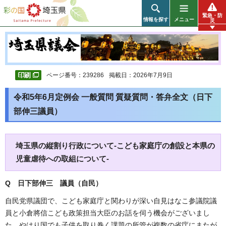
彩の国 埼玉県
緊急・防
情報を探す
メニュー
災
ページ番号：239286
掲載日：2026年7月9日
令和5年6月定例会 一般質問 質疑質問・答弁全文（日下
部伸三議員）
埼玉県の縦割り行政について-こども家庭庁の創設と本県の
児童虐待への取組について-
Q 日下部伸三 議員（自民）
自民党県議団で、こども家庭庁と関わりが深い自見はなこ参議院議
員と小倉將信こども政策担当大臣のお話を伺う機会がございまし
た。やはり国でも子供を取り巻く課題の所管が複数の省庁にまたが