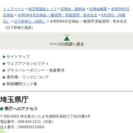
トップページ
>
埼玉県議会トップ
>
定例会・臨時会
>
定例会概要
>
令和5年6月
定例会
>
令和5年6月定例会 一般質問・質疑質問・答弁全文
>
6月29日（木曜
日）
>
日下部伸三（自民）
> 令和5年6月定例会 一般質問 質疑質問・答弁全文
（日下部伸三議員）
ページの先頭へ戻る
サイトマップ
ウェブアクセシビリティ
プライバシーポリシー・免責事項
著作権・リンクについて
関係機関リンク集
埼玉県庁
県庁へのアクセス
〒330-9301 埼玉県さいたま市浦和区高砂三丁目15番1号
電話番号：048-824-2111（代表）
法人番号：1000020110001