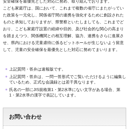
安全確保を最優先とした対応に努め、取り組んでおります。
こども家庭庁は、国において、これまで複数の省庁にまたがってい
た政策を一元化し、関係省庁間の連携を強化するために創設された
ものと承知しておりますが、県警察といたしましても、これまでど
おり、こども家庭庁設置の経緯や目的、及び社会的な関心の高まり
を踏まえつつ、関係機関との相互理解、協力、連携をさらに進展さ
せ、県内における児童虐待に係るピットホールが生じないよう留意
して、児童の安全確保を最優先とした対応に努めてまいります。
上記質問・答弁は速報版です。
上記質問・答弁は、一問一答形式でご覧いただけるように編集し
ているため、正式な会議録とは若干異なります。
氏名の一部にJIS規格第1・第2水準にない文字がある場合、第
1・第2水準の漢字で表記しています。
お問い合わせ