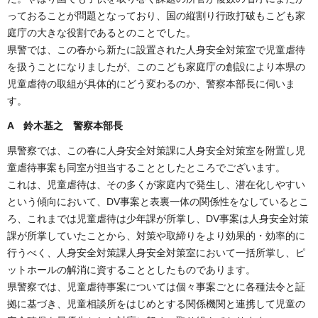
っておることが問題となっており、国の縦割り行政打破もこども家
庭庁の大きな役割であるとのことでした。
県警では、この春から新たに設置された人身安全対策室で児童虐待
を扱うことになりましたが、このこども家庭庁の創設により本県の
児童虐待の取組が具体的にどう変わるのか、警察本部長に伺いま
す。
A 鈴木基之 警察本部長
県警察では、この春に人身安全対策課に人身安全対策室を附置し児
童虐待事案も同室が担当することとしたところでございます。
これは、児童虐待は、その多くが家庭内で発生し、潜在化しやすい
という傾向において、DV事案と表裏一体の関係性をなしているとこ
ろ、これまでは児童虐待は少年課が所掌し、DV事案は人身安全対策
課が所掌していたことから、対策や取締りをより効果的・効率的に
行うべく、人身安全対策課人身安全対策室において一括所掌し、ピ
ットホールの解消に資することとしたものであります。
県警察では、児童虐待事案については個々事案ごとに各種法令と証
拠に基づき、児童相談所をはじめとする関係機関と連携して児童の